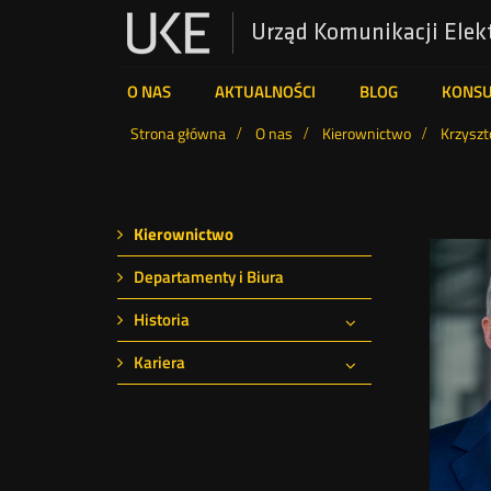
Urząd Komunikacji Elek
UKE
O NAS
AKTUALNOŚCI
BLOG
KONS
Wyszukiwarka
Strona główna
O nas
Kierownictwo
Krzyszt
Menu
Kierownictwo
Kierownictwo
Departamenty i Biura
Historia
Kariera