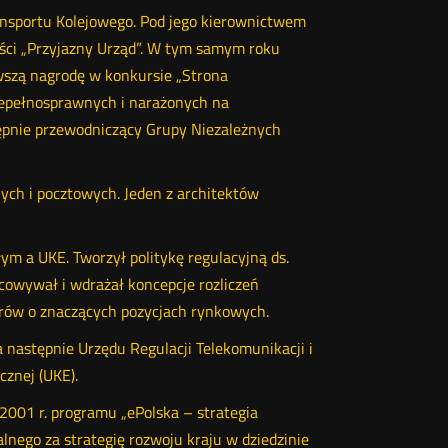
nsportu Kolejowego. Pod jego kierownictwem
ości „Przyjazny Urząd”. W tym samym roku
wszą nagrodę w konkursie „Strona
niepełnosprawnych i narażonych na
ępnie przewodniczący Grupy Niezależnych
ch i pocztowych. Jeden z architektów
m a UKE. Tworzył politykę regulacyjną ds.
owywał i wdrażał koncepcje rozliczeń
rów o znaczących pozycjach rynkowych.
następnie Urzędu Regulacji Telekomunikacji i
cznej (UKE).
2001 r. programu „ePolska – strategia
lnego za strategię rozwoju kraju w dziedzinie