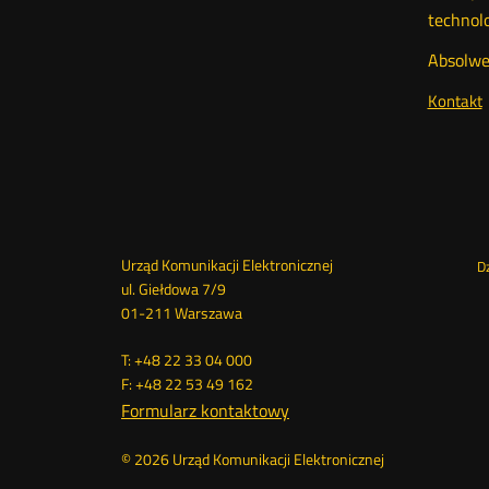
technolo
Absolwen
Kontakt
Powrót
na
listę
aktualno
Dane
Me
Urząd Komunikacji Elektronicznej
D
ul. Giełdowa 7/9
kontaktowe
sto
01-211 Warszawa
T: +48 22 33 04 000
F: +48 22 53 49 162
Formularz kontaktowy
© 2026 Urząd Komunikacji Elektronicznej