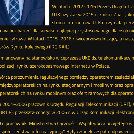
W latach 2012-2016 Prezes Urzędu Tra
UTK uzyskał w 2015 r. Godło i Znak Jak
strona internetowa UTK otrzymała pier
owa bez barier” dla serwisu najlepiej przystosowanego dla osób 
enie cyfrowe. W latach 2015–2016 r. wiceprzewodniczący, a nast
orów Rynku Kolejowego (IRG RAIL).
mianowany na stanowisko wiceprezesa UKE ds. telekomunikacyjny
olizacji rynku szerokopasmowego internetu w Polsce.
órca porozumienia regulacyjnego pomiędzy operatorem zasiedziały
międzyoperatorskich na rynku stacjonarnym i mobilnym oraz oprac
peratorskich na rynku mobilnym oraz ofert ramowych dla operato
h 2001–2006 pracownik Urzędu Regulacji Telekomunikacji (URT), a 
URTiP), przekształconego w 2006 r. w Urząd Komunikacji Elektroni
 r. pracownik Ministerstwa Łączności. Współtwórca przyjętego w 
społeczeństwa informacyjnego”. Były członek zespołu odpowiedzia