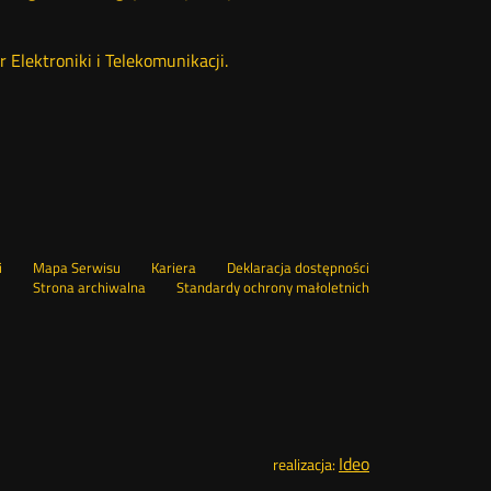
Elektroniki i Telekomunikacji.
Otwórz
i
Mapa Serwisu
Kariera
Deklaracja dostępności
Otwórz
w
Strona archiwalna
Standardy ochrony małoletnich
w
nowym
nowym
oknie
oknie
Ideo
Otwórz
realizacja: