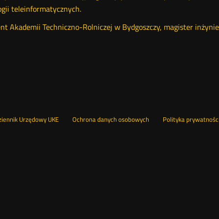
gii teleinformatycznych.
t Akademii Techniczno-Rolniczej w Bydgoszczy, magister inżynier 
ści
nu
Otwórz
ziennik Urzędowy UKE
Ochrona danych osobowych
Polityka prywatnośc
w
nowym
pka
oknie