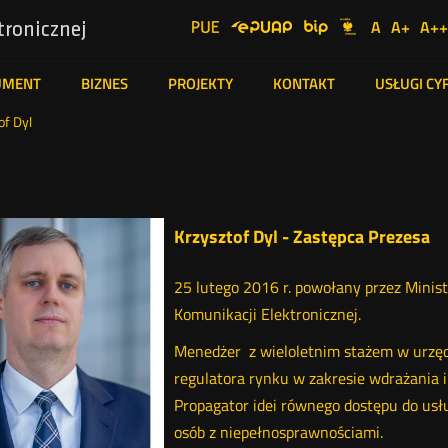
UKE
Ustawienia
A
A+
A++
tronicznej
Social
Domyślna
Więks
N
Serwisy
Media
czcionka
czcion
cz
UMENT
BIZNES
PROJEKTY
KONTAKT
USŁUGI C
of Dyl
Krzysztof Dyl - Zastępca Prezesa
25 lutego 2016 r. powołany przez Minist
Komunikacji Elektronicznej.
Menedżer z wieloletnim stażem w urzęd
regulatora rynku w zakresie wdrażania i
Propagator idei równego dostępu do usł
osób z niepełnosprawnościami.