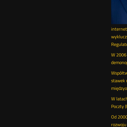
internet
wyklucz
Regulat
W 2006 
demonop
Współtw
stawek 
międzyo
W latac
Poczty (
Od 2000
rozwoju 