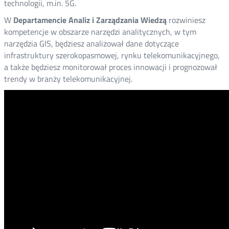
technologii, m.in. 5G.
W
Departamencie Analiz i Zarządzania Wiedzą
rozwiniesz
kompetencje w obszarze narzędzi analitycznych, w tym
narzędzia GIS, będziesz analizował dane dotyczące
infrastruktury szerokopasmowej, rynku telekomunikacyjnego,
a także będziesz monitorował proces innowacji i prognozował
trendy w branży telekomunikacyjnej.