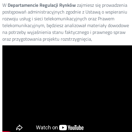
W
Departamencie Regulacji
Rynków
zajmiesz się prowadzenia
postępowań administracyjnych zgodnie z Ustawą o wspieraniu
rozwoju usług i sieci telekomunikacyjnych oraz Prawem
telekomunikacyjnym, będziesz analizował materiały dowodowe
na potrzeby wyjaśnienia stanu faktycznego i prawnego spraw
oraz przygotowania projektu rozstrzygnięcia,