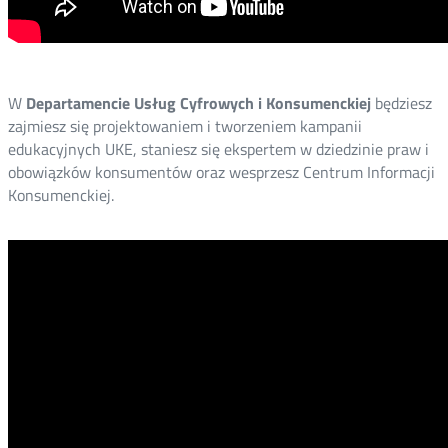
W
Departamencie Usług Cyfrowych i Konsumenckiej
będziesz
zajmiesz się projektowaniem i tworzeniem kampanii
edukacyjnych UKE, staniesz się ekspertem w dziedzinie praw i
obowiązków konsumentów oraz wesprzesz Centrum Informacji
Konsumenckiej.