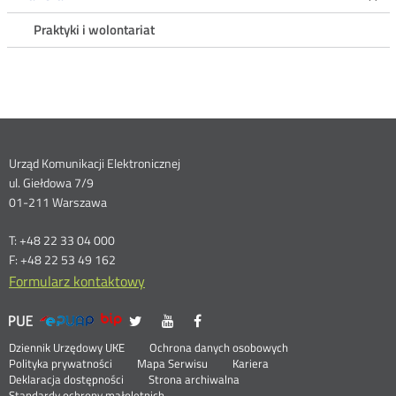
Praktyki i wolontariat
Dane
Urząd Komunikacji Elektronicznej
ul. Giełdowa 7/9
kontaktowe
01-211 Warszawa
T: +48 22 33 04 000
F: +48 22 53 49 162
Formularz kontaktowy
UKE
UKE
UKE
UKE
Otwórz
Otwórz
Otwórz
>
na
na
na
w
w
w
Menu
Serwisy
Otwórz
Social
Dziennik Urzędowy UKE
Ochrona danych osobowych
portalu
portalu
portalu
nowym
nowym
nowym
w
Otwórz
Polityka prywatności
Mapa Serwisu
Kariera
Media
Twitter
Youtube
Facebook
oknie
oknie
oknie
stopka
nowym
Otwórz
w
Deklaracja dostępności
Strona archiwalna
oknie
w
nowym
Standardy ochrony małoletnich