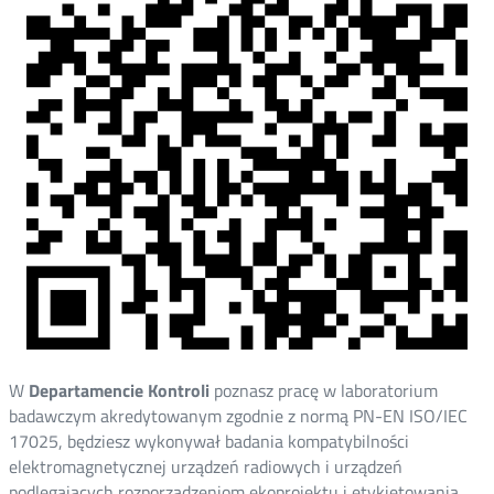
W
Departamencie Kontroli
poznasz pracę w laboratorium
badawczym akredytowanym zgodnie z normą PN-EN ISO/IEC
17025, będziesz wykonywał badania kompatybilności
elektromagnetycznej urządzeń radiowych i urządzeń
podlegających rozporządzeniom ekoprojektu i etykietowania.