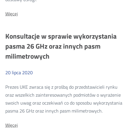
o:
O:
Więcej
Wymiana
Wymiana
informacji
informacji
pomiędzy
pomiędzy
Konsultacje w sprawie wykorzystania
dostawcami
dostawcami
usługi
pasma 26 GHz oraz innych pasm
dostępu
usługi
do
milimetrowych
dostępu
internetu
do
internetu
20
lipca
2020
Prezes UKE zwraca się z prośbą do przedstawicieli rynku
oraz wszelkich zainteresowanych podmiotów o wyrażenie
swoich uwag oraz oczekiwań co do sposobu wykorzystania
Więcej
pasma 26 GHz oraz innych pasm milimetrowych.
o:
O:
Więcej
Konsultacje
Konsultacje