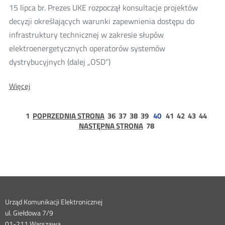
POPC
15 lipca br. Prezes UKE rozpoczął konsultacje projektów
decyzji określających warunki zapewnienia dostępu do
infrastruktury technicznej w zakresie słupów
elektroenergetycznych operatorów systemów
Więcej
dystrybucyjnych (dalej „OSD”)
o:
O:
Więcej
Konsultacje
Konsultacje
projektów
projektów
decyzji
strona
strona
decyzji
strona
strona
strona
strona
strona
strona
strona
1
POPRZEDNIA STRONA
36
37
38
39
40
41
42
43
44
dotyczących
1
strona
NASTĘPNA STRONA
78
dotyczących
dostępu
78
do
dostępu
słupów
do
elektroenergetycznych
słupów
elektroenergetycznych
Dane
Urząd Komunikacji Elektronicznej
ul. Giełdowa 7/9
kontaktowe
01-211 Warszawa