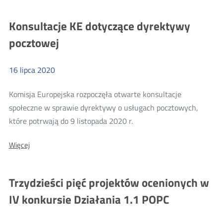
w
w
sprawie
sprawie
Konsultacje KE dotyczące dyrektywy
wykorzystania
wykorzystania
pasma
pocztowej
26
pasma
GHz
26
oraz
innych
16
lipca
2020
GHz
pasm
oraz
milimetrowych
Komisja Europejska rozpoczęła otwarte konsultacje
innych
społeczne w sprawie dyrektywy o usługach pocztowych,
pasm
Więcej
które potrwają do 9 listopada 2020 r.
milimetrowyc
o:
O:
Więcej
Konsultacje
Konsultacje
KE
KE
dotyczące
dotyczące
Trzydzieści pięć projektów ocenionych w
dyrektywy
dyrektywy
pocztowej
IV konkursie Działania 1.1 POPC
pocztowej