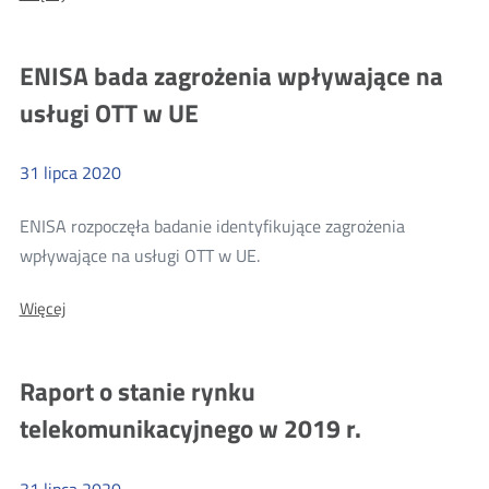
Plan
działań
działań
przedsiębiorcy
przedsiębiorcy
ENISA bada zagrożenia wpływające na
telekomunikacyjnego
telekomunikacyjnego
w
usługi OTT w UE
sytuacjach
w
szczególnych
sytuacjach
zagrożeń
31
lipca
2020
szczególnych
zagrożeń
ENISA rozpoczęła badanie identyfikujące zagrożenia
Więcej
wpływające na usługi OTT w UE.
o:
O:
Więcej
ENISA
ENISA
bada
bada
zagrożenia
zagrożenia
Raport o stanie rynku
wpływające
wpływające
na
telekomunikacyjnego w 2019 r.
usługi
na
OTT
usługi
w
UE
31
lipca
2020