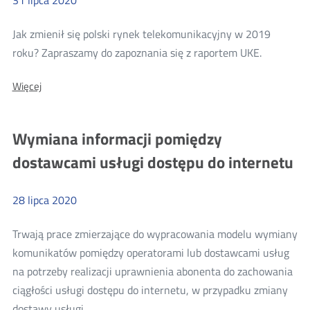
OTT
w
Jak zmienił się polski rynek telekomunikacyjny w 2019
UE
Więcej
roku? Zapraszamy do zapoznania się z raportem UKE.
o:
O:
Więcej
Raport
Raport
o
o
stanie
stanie
Wymiana informacji pomiędzy
rynku
rynku
telekomunikacyjnego
dostawcami usługi dostępu do internetu
w
telekomun
2019
w
r.
28
lipca
2020
2019
r.
Trwają prace zmierzające do wypracowania modelu wymiany
komunikatów pomiędzy operatorami lub dostawcami usług
na potrzeby realizacji uprawnienia abonenta do zachowania
ciągłości usługi dostępu do internetu, w przypadku zmiany
Więcej
dostawy usługi.