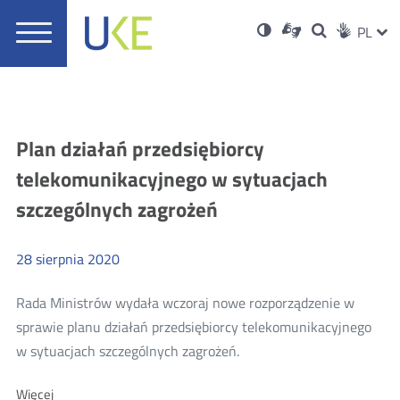
UKE
Ust
Informacje
Otwórz
Wersja
ZMI
Dla
Wyszukiwar
PL
Otwórz
Social
zukaj
Menu
w
w
niesłyszących
o
w
JĘZ
PRZ
Ser
Med
nowym
główne
polskim
nowym
wysokim
oknie
języku
oknie
kontraście
JĘZ
migowym
Aktualności
Plan działań przedsiębiorcy
telekomunikacyjnego w sytuacjach
szczególnych zagrożeń
28
sierpnia
2020
Rada Ministrów wydała wczoraj nowe rozporządzenie w
sprawie planu działań przedsiębiorcy telekomunikacyjnego
Więcej
w sytuacjach szczególnych zagrożeń.
o:
O:
Więcej
Plan