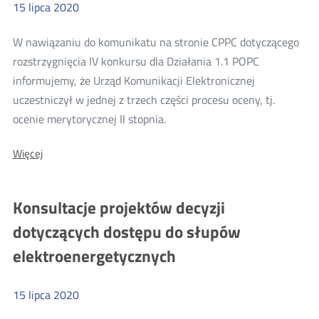
15
lipca
2020
W nawiązaniu do komunikatu na stronie CPPC dotyczącego
rozstrzygnięcia IV konkursu dla Działania 1.1 POPC
informujemy, że Urząd Komunikacji Elektronicznej
uczestniczył w jednej z trzech części procesu oceny, tj.
Więcej
ocenie merytorycznej II stopnia.
o:
O:
Więcej
Trzydzieści
Trzydzieści
pięć
pięć
projektów
projektów
Konsultacje projektów decyzji
ocenionych
ocenionych
w
dotyczących dostępu do słupów
IV
w
konkursie
elektroenergetycznych
IV
Działania
1.1
konkursie
POPC
Działania
15
lipca
2020
1.1