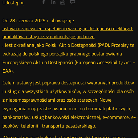
Udostępnij
Udostępnij
Udostępnij
Otwórz
Otwórz
Otwórz
Udostępnij
Udostępnij
na
na
na
w
w
w
przez
Drukuj
portalu
portalu
portalu
nowym
nowym
nowym
e-
Od 28 czerwca 2025 r. obowiązuje
oknie
oknie
oknie
Twitter
Facebook
Linkedin
mail
ustawa o zapewnieniu spełnienia wymagań dostępności niektórych
produktów i usług przez podmioty gospodarcze
.
Jest określana jako Polski Akt o Dostępności (PAD). Przepisy te
wdrażają do polskiego porządku prawnego postanowienia
Europejskiego Aktu o Dostępności (European Accessibility Act –
EAA).
Celem ustawy jest poprawa dostępności wybranych produktów
i usług dla wszystkich użytkowników, w szczególności dla osób
z niepełnosprawnościami oraz osób starszych. Nowe
wymagania mają zastosowanie m.in. do terminali płatniczych,
bankomatów, usług bankowości elektronicznej, e-commerce, e-
booków, telefonii i transportu pasażerskiego.
Wprowadzenie jednolitych standardów dostępności sprzyja