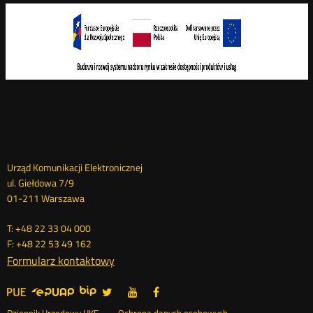
Dane
Urząd Komunikacji Elektronicznej
ul. Giełdowa 7/9
kontaktowe
01-211 Warszawa
T: +48 22 33 04 000
F: +48 22 53 49 162
Formularz kontaktowy
UKE
UKE
UKE
UKE
Otwórz
Otwórz
Otwórz
>
na
na
na
w
w
w