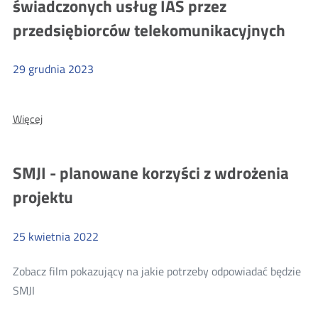
świadczonych usług IAS przez
przedsiębiorców telekomunikacyjnych
29
grudnia
2023
Więcej
O:
Więcej
o:
Rejestr
Rejestr
publiczny
o
publiczny
SMJI - planowane korzyści z wdrożenia
dostępności
o
i
projektu
jakości
dostępności
świadczonych
i
usług
IAS
25
kwietnia
2022
jakości
przez
świadczonych
przedsiębiorców
Zobacz film pokazujący na jakie potrzeby odpowiadać będzie
telekomunikacyjnych
usług
Więcej
SMJI
IAS
o:
przez