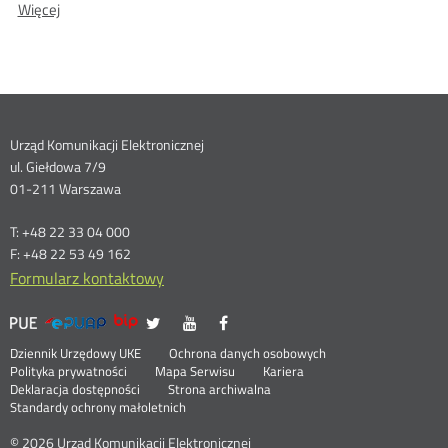
O:
Więcej
SMJI
przedsiębiorców
SMJI
-
-
telekomunikacyjnych
planowane
planowane
korzyści
korzyści
z
wdrożenia
z
projektu
Dane
Urząd Komunikacji Elektronicznej
wdrożenia
ul. Giełdowa 7/9
kontaktowe
projektu
01-211 Warszawa
T: +48 22 33 04 000
F: +48 22 53 49 162
Formularz kontaktowy
UKE
UKE
UKE
UKE
Otwórz
Otwórz
Otwórz
>
na
na
na
w
w
w
Menu
Serwisy
Otwórz
Social
Dziennik Urzędowy UKE
Ochrona danych osobowych
portalu
portalu
portalu
nowym
nowym
nowym
w
Otwórz
Polityka prywatności
Mapa Serwisu
Kariera
Media
Twitter
Youtube
Facebook
oknie
oknie
oknie
stopka
nowym
Otwórz
w
Deklaracja dostępności
Strona archiwalna
oknie
w
nowym
Standardy ochrony małoletnich
nowym
oknie
oknie
© 2026 Urząd Komunikacji Elektronicznej