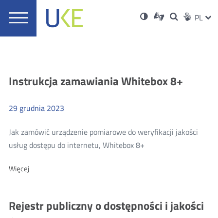
UKE
Ust
Informacje
Otwórz
Wersja
ZMI
Dla
Wyszukiwar
PL
Otwórz
Social
zukaj
Menu
w
w
niesłyszących
o
w
JĘZ
PRZ
Ser
Med
nowym
główne
polskim
nowym
wysokim
oknie
języku
oknie
kontraście
JĘZ
migowym
Aktualności
Instrukcja zamawiania Whitebox 8+
29
grudnia
2023
Jak zamówić urządzenie pomiarowe do weryfikacji jakości
Więcej
usług dostępu do internetu, Whitebox 8+
o:
O:
Więcej
Instrukcja
Instrukcja
zamawiania
zamawiania
Whitebox
Whitebox
Rejestr publiczny o dostępności i jakości
8+
8+