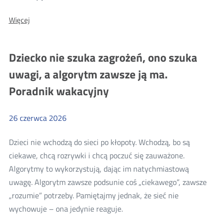
o:
O:
Więcej
Telewizja
Telewizja
naziemna
naziemna
po
po
Dziecko nie szuka zagrożeń, ono szuka
2030
2030
roku.
uwagi, a algorytm zawsze ją ma.
Czy
roku.
czeka
Poradnik wakacyjny
Czy
nas
kolejna
czeka
rewolucja
nas
w
26
czerwca
2026
eterze?
kolejna
rewolucja
Dzieci nie wchodzą do sieci po kłopoty. Wchodzą, bo są
w
ciekawe, chcą rozrywki i chcą poczuć się zauważone.
eterze?
Algorytmy to wykorzystują, dając im natychmiastową
uwagę. Algorytm zawsze podsunie coś „ciekawego”, zawsze
„rozumie” potrzeby. Pamiętajmy jednak, że sieć nie
Więcej
wychowuje – ona jedynie reaguje.