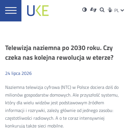
UKE
Ust
Informacje
Otwórz
Wersja
ZMI
Dla
Wyszukiwar
PL
Otwórz
Social
zukaj
Menu
w
w
niesłyszących
o
w
JĘZ
PRZ
Ser
Med
nowym
główne
polskim
nowym
wysokim
oknie
języku
oknie
kontraście
JĘZ
migowym
Aktualności
Telewizja naziemna po 2030 roku. Czy
czeka nas kolejna rewolucja w eterze?
24
lipca
2026
Naziemna telewizja cyfrowa (NTC) w Polsce dociera dziś do
milionów gospodarstw domowych. Ale przyszłość systemu,
który dla wielu widzów jest podstawowym źródłem
informacji i rozrywki, zależy głównie od jednego zasobu:
częstotliwości radiowych. A o te coraz intensywniej
Więcej
konkurują także sieci mobilne.