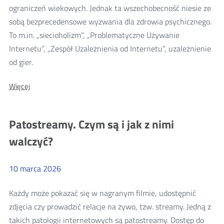
ograniczeń wiekowych. Jednak ta wszechobecność niesie ze
sobą bezprecedensowe wyzwania dla zdrowia psychicznego.
To m.in. „siecioholizm”, „Problematyczne Używanie
Internetu”, „Zespół Uzależnienia od Internetu”, uzależnienie
Więcej
od gier.
o:
O:
Więcej
Uzależnienie
Uzależnienie
od
od
internetu,
internetu,
Patostreamy. Czym są i jak z nimi
czyli
czyli
o
walczyć?
wyzwaniach
o
dla
wyzwaniach
zdrowia
psychicznego
10
marca
2026
dla
najmłodszych
zdrowia
użytkowników
Każdy może pokazać się w nagranym filmie, udostępnić
sieci
psychicznego
zdjęcia czy prowadzić relacje na żywo, tzw. streamy. Jedną z
najmłodszych
takich patologii internetowych są patostreamy. Dostęp do
użytkowników