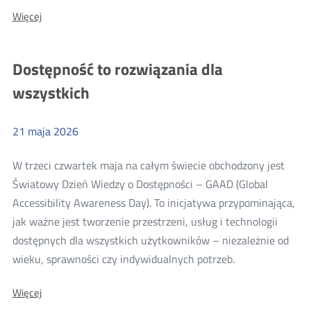
o:
O:
Więcej
Dziecko
Dziecko
nie
nie
szuka
szuka
Dostępność to rozwiązania dla
zagrożeń,
zagrożeń,
ono
wszystkich
szuka
ono
uwagi,
szuka
a
algorytm
21
maja
2026
uwagi,
zawsze
a
ją
W trzeci czwartek maja na całym świecie obchodzony jest
ma.
algorytm
Poradnik
Światowy Dzień Wiedzy o Dostępności – GAAD (Global
zawsze
wakacyjny
Accessibility Awareness Day). To inicjatywa przypominająca,
ją
jak ważne jest tworzenie przestrzeni, usług i technologii
ma.
dostępnych dla wszystkich użytkowników – niezależnie od
Poradnik
Więcej
wieku, sprawności czy indywidualnych potrzeb.
wakacyjny
o:
O:
Więcej
Dostępność
Dostępność