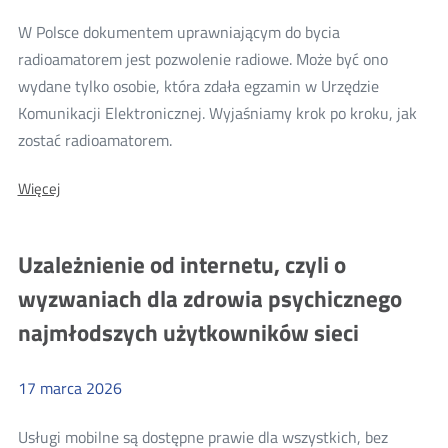
age
in
of
W Polsce dokumentem uprawniającym do bycia
the
artificial
radioamatorem jest pozwolenie radiowe. Może być ono
intelligence!
age
Zagłosuj
wydane tylko osobie, która zdała egzamin w Urzędzie
of
na
Komunikacji Elektronicznej. Wyjaśniamy krok po kroku, jak
nas!
artificial
Więcej
zostać radioamatorem.
intelligence!
o:
Zagłosuj
O:
Więcej
GA
GA
na
HAM,
HAM,
nas!
czyli
czyli
Uzależnienie od internetu, czyli o
jak
jak
zostać
wyzwaniach dla zdrowia psychicznego
radioamatorem?
zostać
najmłodszych użytkowników sieci
radioamatorem?
17
marca
2026
Usługi mobilne są dostępne prawie dla wszystkich, bez