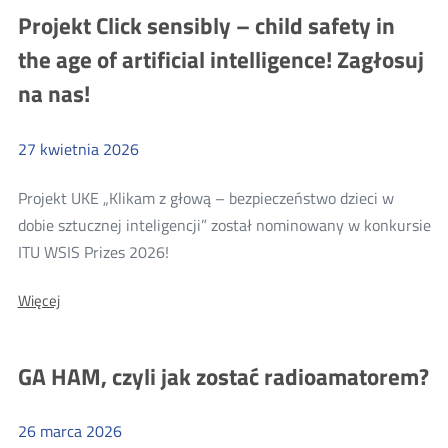
nie
nie
Projekt Click sensibly – child safety in
reagują,
reagują,
czyli
the age of artificial intelligence! Zagłosuj
gdy
czyli
coś
na nas!
gdy
zakłóca
pasmo
coś
433
zakłóca
MHz
27
kwietnia
2026
pasmo
433
Projekt UKE „Klikam z głową – bezpieczeństwo dzieci w
MHz
dobie sztucznej inteligencji” został nominowany w konkursie
Więcej
ITU WSIS Prizes 2026!
o:
O:
Więcej
Projekt
Projekt
Click
Click
sensibly
sensibly
GA HAM, czyli jak zostać radioamatorem?
–
–
child
safety
child
in
26
marca
2026
safety
the