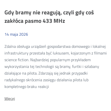
to
to
rozwiązania
rozwiązania
Gdy bramy nie reagują, czyli gdy coś
dla
dla
wszystkich
zakłóca pasmo 433 MHz
wszystkich
14
maja
2026
Zdalna obsługa urządzeń gospodarstwa domowego i lokalnej
infrastruktury przestała być luksusem, kojarzonym z filmami
science fiction. Najbardziej popularnym przykładem
wykorzystania tej technologii są bramy, furtki i szlabany
działające na pilota. Zdarzają się jednak przypadki
radykalnego skrócenia zasięgu działania pilota lub
Więcej
kompletnego braku reakcji
o:
O:
Więcej
Gdy
Gdy
bramy
bramy