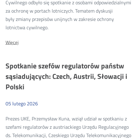
Cywilnego odbyło się spotkanie z osobami odpowiedzialnymi
za ochronę w portach lotniczych. Tematem dyskusji
były zmiany przepisów unijnych w zakresie ochrony
Więcej
lotnictwa cywilnego.
o:
O:
Więcej
Spotkanie
Spotkanie
standaryzacyjne
standaryzacyjne
w
w
Spotkanie szefów regulatorów państw
zakresie
zakresie
ochrony
sąsiadujących: Czech, Austrii, Słowacji i
w
ochrony
portach
Polski
w
lotniczych
portach
lotniczych
05
lutego
2026
Prezes UKE, Przemysław Kuna, wziął udział w spotkaniu z
szefami regulatorów z austriackiego Urzędu Regulacyjnego
ds. Telekomunikacji, Czeskiego Urzędu Telekomunikacyjnego