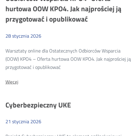
hurtowa OOW KPO4. Jak najprościej ją
Pke
przygotować i opublikować
28
stycznia
2026
Warsztaty online dla Ostatecznych Odbiorców Wsparcia
(OOW) KPO4 – Oferta hurtowa OOW KPO4. Jak najprościej ją
Więcej
przygotować i opublikować
o:
O:
Więcej
Warsztaty
Warsztaty
online
online
dla
dla
Cyberbezpieczny UKE
Ostatecznych
Ostatecznych
Odbiorców
Wsparcia
Odbiorców
KPO4–
21
stycznia
2026
Wsparcia
Oferta
hurtowa
KPO4–