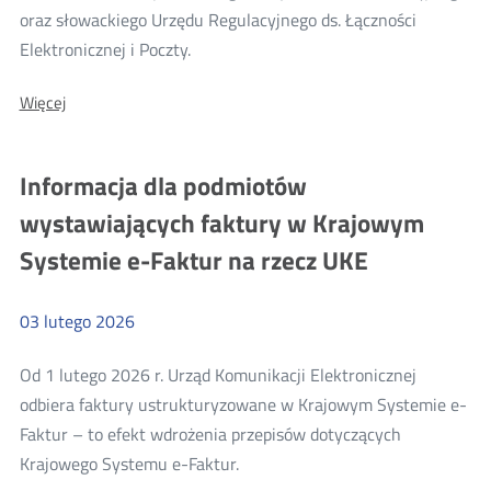
oraz słowackiego Urzędu Regulacyjnego ds. Łączności
Więcej
Elektronicznej i Poczty.
o:
O:
Więcej
Spotkanie
Spotkanie
szefów
szefów
regulatorów
regulatorów
Informacja dla podmiotów
państw
państw
sąsiadujących:
wystawiających faktury w Krajowym
Czech,
sąsiadujących:
Austrii,
Systemie e-Faktur na rzecz UKE
Czech,
Słowacji
i
Austrii,
Polski
Słowacji
03
lutego
2026
i
Polski
Od 1 lutego 2026 r. Urząd Komunikacji Elektronicznej
odbiera faktury ustrukturyzowane w Krajowym Systemie e-
Faktur – to efekt wdrożenia przepisów dotyczących
Więcej
Krajowego Systemu e-Faktur.