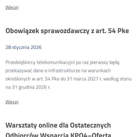
o:
O:
Więcej
Informacja
Informacja
dla
dla
podmiotów
podmiotów
Obowiązek sprawozdawczy z art. 54 Pke
wystawiających
wystawiających
faktury
w
faktury
Krajowym
28
stycznia
2026
w
Systemie
e-
Krajowym
Faktur
Przedsiębiorcy telekomunikacyjni po raz pierwszy będą
Systemie
na
przekazywać dane o infrastrukturze na warunkach
rzecz
e-
UKE
określonych w art. 54 Pke do 31 marca 2027 r. według stanu
Faktur
Więcej
na 31 grudnia 2026 r.
na
o:
rzecz
O:
Więcej
Obowiązek
Obowiązek
UKE
sprawozdawczy
sprawozdawczy
z
z
Warsztaty online dla Ostatecznych
art.
art.
54
Odbiorców Wsparcia KPO4–Oferta
Pke
54