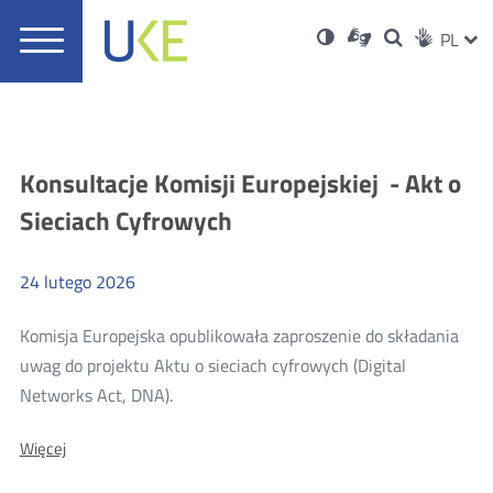
UKE
Ust
Informacje
Otwórz
Wersja
ZMI
Dla
Wyszukiwar
PL
Otwórz
Social
zukaj
Menu
w
w
niesłyszących
o
w
JĘZ
PRZ
Ser
Med
nowym
główne
polskim
nowym
wysokim
oknie
języku
oknie
kontraście
JĘZ
migowym
Aktualności
Konsultacje Komisji Europejskiej - Akt o
Sieciach Cyfrowych
24
lutego
2026
Komisja Europejska opublikowała zaproszenie do składania
uwag do projektu Aktu o sieciach cyfrowych (Digital
Więcej
Networks Act, DNA).
o:
O:
Więcej
Konsultacje
Konsultacje
Komisji
Komisji