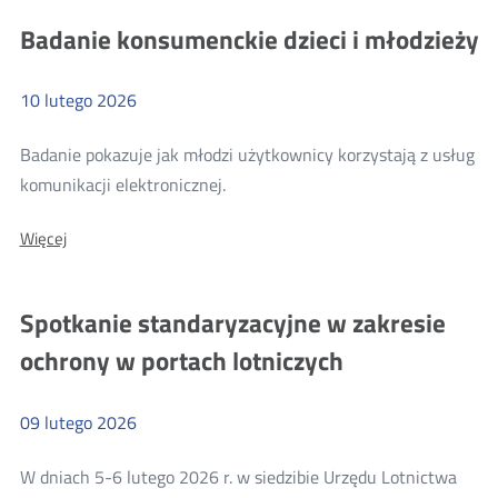
Europejskiej
Europejskiej
Badanie konsumenckie dzieci i młodzieży
-
-
Akt
o
Akt
Sieciach
10
lutego
2026
o
Cyfrowych
Sieciach
Badanie pokazuje jak młodzi użytkownicy korzystają z usług
Cyfrowych
Więcej
komunikacji elektronicznej.
o:
O:
Więcej
Badanie
Badanie
konsumenckie
konsumenckie
dzieci
dzieci
Spotkanie standaryzacyjne w zakresie
i
i
młodzieży
ochrony w portach lotniczych
młodzieży
09
lutego
2026
W dniach 5-6 lutego 2026 r. w siedzibie Urzędu Lotnictwa