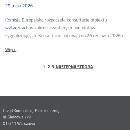
zaufanych
29
maja
2026
podmiotów
sygnalizujących
Komisja Europejska rozpoczęła konsultacje projektu
wytycznych w zakresie zaufanych podmiotów
Wi
sygnalizujących. Konsultacje potrwają do 26 czerwca 2026 r.
o:
O:
Więcej
Ko
Konsultacje
pro
projektu
wytycznych
strona
strona
wy
1
2
3
NASTĘPNA STRONA
w
w
zakresie
zaufanych
zak
podmiotów
za
sygnalizujących
po
syg
Dane
Urząd Komunikacji Elektronicznej
ul. Giełdowa 7/9
kontaktowe
01-211 Warszawa