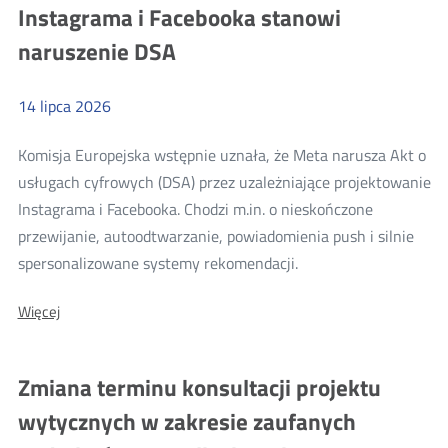
Instagrama i Facebooka stanowi
platformy
w
sprawie
X
naruszenie DSA
naruszeń
w
DSA
sprawie
14
lipca
2026
naruszeń
DSA
Komisja Europejska wstępnie uznała, że Meta narusza Akt o
usługach cyfrowych (DSA) przez uzależniające projektowanie
Instagrama i Facebooka. Chodzi m.in. o nieskończone
przewijanie, autoodtwarzanie, powiadomienia push i silnie
Więcej
spersonalizowane systemy rekomendacji.
o:
O:
Więcej
Komisja
Komisja
Europejska
Europejska
wstępnie
wstępnie
Zmiana terminu konsultacji projektu
stwierdza,
stwierdza,
że
wytycznych w zakresie zaufanych
uzależniające
że
projektowanie