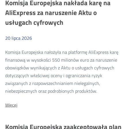
Komisja Europejska nakłada karę na
że
że
TikTok
AliExpress za naruszenie Aktu o
narusza
TikTok
DSA
usługach cyfrowych
narusza
w
zakresie
DSA
ochrony
w
małoletnich
20
lipca
2026
zakresie
ochrony
Komisja Europejska nałożyła na platformę AliExpress karę
małoletnich
finansową w wysokości 550 milionów euro za naruszenie
obowiązków wynikających z Aktu o usługach cyfrowych
dotyczących właściwej oceny i ograniczania ryzyk
związanych z rozpowszechnianiem nielegalnych,
Więcej
niebezpiecznych oraz podrobionych produktów.
o:
O:
Więcej
Komisja
Komisja
Europejska
Europejska
nakłada
nakłada
Komisja Europejska zaakceptowała plan
karę