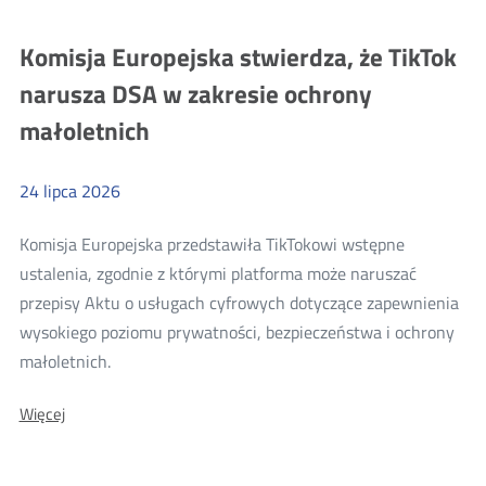
Europejska
Europejska
nakłada
nakłada
Komisja Europejska stwierdza, że TikTok
na
na
Google
narusza DSA w zakresie ochrony
grzywnę
Google
za
małoletnich
grzywnę
naruszenie
Aktu
za
o
naruszenie
rynkach
24
lipca
2026
cyfrowych
Aktu
o
Komisja Europejska przedstawiła TikTokowi wstępne
rynkach
ustalenia, zgodnie z którymi platforma może naruszać
cyfrowych
przepisy Aktu o usługach cyfrowych dotyczące zapewnienia
wysokiego poziomu prywatności, bezpieczeństwa i ochrony
Więcej
małoletnich.
o:
O:
Więcej
Komisja
Komisja
Europejska
Europejska
stwierdza,
stwierdza,