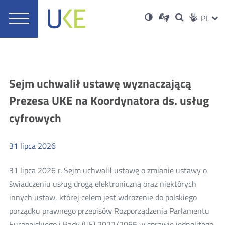
UKE
Ust
Informacje
Otwórz
Wersja
ZMI
Dla
Wyszukiwar
PL
Otwórz
Social
zukaj
Menu
w
w
niesłyszących
o
w
JĘZ
PRZ
Ser
Med
nowym
główne
polskim
nowym
wysokim
oknie
języku
oknie
kontraście
JĘZ
migowym
Aktualności
Sejm uchwalił ustawę wyznaczającą
Prezesa UKE na Koordynatora ds. usług
cyfrowych
31
lipca
2026
31 lipca 2026 r. Sejm uchwalił ustawę o zmianie ustawy o
świadczeniu usług drogą elektroniczną oraz niektórych
innych ustaw, której celem jest wdrożenie do polskiego
porządku prawnego przepisów Rozporządzenia Parlamentu
Europejskiego i Rady (UE) 2022/2065 w sprawie jednolitego