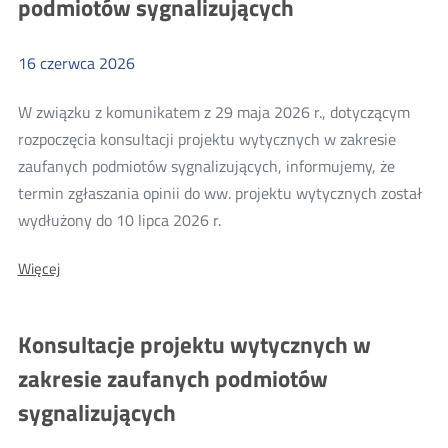
podmiotów sygnalizujących
uzależniające
Instagrama
i
projektowanie
Facebooka
Instagrama
stanowi
16
czerwca
2026
naruszenie
i
DSA
Facebooka
W związku z komunikatem z 29 maja 2026 r., dotyczącym
stanowi
rozpoczęcia konsultacji projektu wytycznych w zakresie
naruszenie
zaufanych podmiotów sygnalizujących, informujemy, że
DSA
termin zgłaszania opinii do ww. projektu wytycznych został
Więcej
wydłużony do 10 lipca 2026 r.
o:
O:
Więcej
Zmiana
Zmiana
terminu
terminu
konsultacji
konsultacji
Konsultacje projektu wytycznych w
projektu
projektu
wytycznych
zakresie zaufanych podmiotów
w
wytycznych
zakresie
sygnalizujących
w
zaufanych
podmiotów
zakresie
sygnalizujących