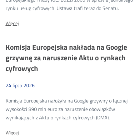
Więcej
rynku usług cyfrowych. Ustawa trafi teraz do Senatu.
o:
O:
Więcej
Sejm
Sejm
uchwalił
uchwalił
ustawę
ustawę
Komisja Europejska nakłada na Google
wyznaczającą
wyznacza
Prezesa
grzywnę za naruszenie Aktu o rynkach
UKE
Prezesa
na
cyfrowych
UKE
Koordynatora
ds.
na
usług
Koordynat
cyfrowych
24
lipca
2026
ds.
usług
Komisja Europejska nałożyła na Google grzywny o łącznej
cyfrowyc
wysokości 890 mln euro za naruszenie obowiązków
Więcej
wynikających z Aktu o rynkach cyfrowych (DMA).
o:
O:
Więcej
Komisja
Komisja