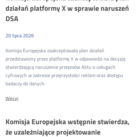
karę
na
działań platformy X w sprawie naruszeń
AliExpress
na
za
DSA
AliExpress
naruszenie
Aktu
za
o
naruszenie
usługach
20
lipca
2026
cyfrowych
Aktu
o
Komisja Europejska zaakceptowała plan działań
usługach
przedstawiony przez platformę X w odpowiedzi na decyzję
cyfrowych
stwierdzającą naruszenie przepisów Aktu o usługach
cyfrowych w zakresie przejrzystości reklam oraz dostępu
Więcej
badaczy do danych.
o:
O:
Więcej
Komisja
Komisja
Europejska
Europejska
zaakceptowała
zaakceptowała
Komisja Europejska wstępnie stwierdza,
plan
plan
działań
że uzależniające projektowanie
platformy
działań
X