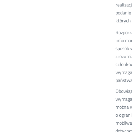
realiza
podanie 
których
Rozporz
informac
sposób 
zrozumi
członkow
wymagan
państwa
Obowiąz
wymagany
można w
o ogran
możliwe
dotychc