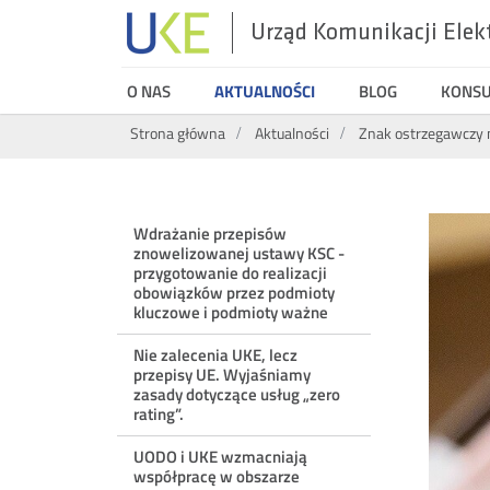
Urząd Komunikacji Elek
UKE
O NAS
AKTUALNOŚCI
BLOG
KONS
Wyszukiwarka
Strona główna
Aktualności
Znak ostrzegawczy 
Menu
Wdrażanie przepisów
znowelizowanej ustawy KSC -
ostatnie
przygotowanie do realizacji
obowiązków przez podmioty
kluczowe i podmioty ważne
aktualności
Nie zalecenia UKE, lecz
przepisy UE. Wyjaśniamy
zasady dotyczące usług „zero
rating”.
UODO i UKE wzmacniają
współpracę w obszarze