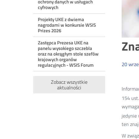
ochrony danych w usługach
cyfrowych
Projekty UKE z dwiema
nagrodami w konkursie WSIS
Prizes 2026
Zna
Zastępca Prezesa UKE na
panelu wysokiego szczebla
oraz na okrągłym stole szefów
krajowych organów
20
wrze
regulacyjnych - WSIS Forum
Zobacz wszystkie
aktualności
Informa
154 ust
wymagaj
jedynie
ten znaj
W związ