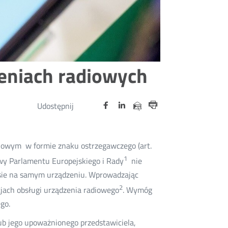
eniach radiowych
Udostępnij
Udostępnij
Udostępnij
Otwórz
Otwórz
Otwórz
Udostępnij
Udostępnij
na
na
na
w
w
w
przez
Drukuj
portalu
portalu
portalu
nowym
nowym
nowym
e-
oknie
oknie
oknie
Twitter
Facebook
Linkedin
mail
diowym w formie znaku ostrzegawczego (art.
1
wy Parlamentu Europejskiego i Rady
nie
sie na samym urządzeniu. Wprowadzając
2
jach obsługi urządzenia radiowego
. Wymóg
go.
b jego upoważnionego przedstawiciela,