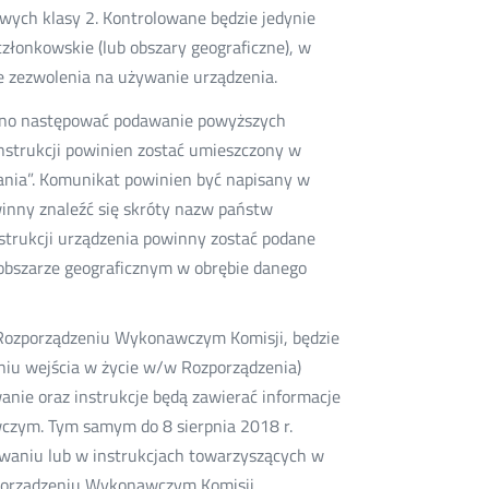
wych klasy 2. Kontrolowane będzie jedynie
członkowskie (lub obszary geograficzne), w
ie zezwolenia na używanie urządzenia.
nno następować podawanie powyższych
instrukcji powinien zostać umieszczony w
ania”. Komunikat powinien być napisany w
inny znaleźć się skróty nazw państw
nstrukcji urządzenia powinny zostać podane
bszarze geograficznym w obrębie danego
Rozporządzeniu Wykonawczym Komisji, będzie
 dniu wejścia w życie w/w Rozporządzenia)
nie oraz instrukcje będą zawierać informacje
czym. Tym samym do 8 sierpnia 2018 r.
owaniu lub w instrukcjach towarzyszących w
porządzeniu Wykonawczym Komisji.