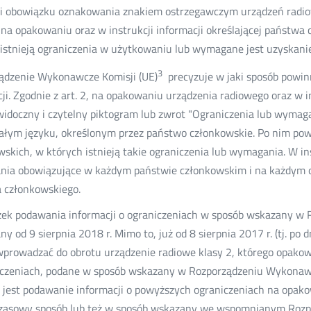
cji obowiązku oznakowania znakiem ostrzegawczym urządzeń radio
na opakowaniu oraz w instrukcji informacji określającej państwa 
 istnieją ograniczenia w użytkowaniu lub wymagane jest uzyskan
3
ądzenie Wykonawcze Komisji (UE)
precyzuje w jaki sposób powi
ji. Zgodnie z art. 2, na opakowaniu urządzenia radiowego oraz w 
widoczny i czytelny piktogram lub zwrot "Ograniczenia lub wymag
ałym języku, określonym przez państwo członkowskie. Po nim pow
skich, w których istnieją takie ograniczenia lub wymagania. W i
ia obowiązujące w każdym państwie członkowskim i na każdym o
 członkowskiego.
ek podawania informacji o ograniczeniach w sposób wskazany w 
 od 9 sierpnia 2018 r. Mimo to, już od 8 sierpnia 2017 r. (tj. po
prowadzać do obrotu urządzenie radiowe klasy 2, którego opakowa
iczeniach, podane w sposób wskazany w Rozporządzeniu Wykonaw
 jest podawanie informacji o powyższych ograniczeniach na opak
zasowy sposób lub też w sposób wskazany we wspomnianym Roz