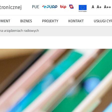
UKE
Ustawienia
A
A+
A++
tronicznej
Social
Domyślna
Większ
Na
Serwisy
Media
czcionka
czcionk
cz
UMENT
BIZNES
PROJEKTY
KONTAKT
USŁUGI C
na urządzeniach radiowych