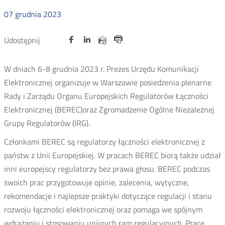
07
grudnia
2023
Udostępnij
Udostępnij
Udostępnij
Otwórz
Otwórz
Otwórz
Udostępnij
Udostępnij
na
na
na
w
w
w
przez
Drukuj
portalu
portalu
portalu
nowym
nowym
nowym
e-
W dniach 6-8 grudnia 2023 r. Prezes Urzędu Komunikacji
oknie
oknie
oknie
Twitter
Facebook
Linkedin
mail
Elektronicznej organizuje w Warszawie posiedzenia plenarne
Rady i Zarządu Organu Europejskich Regulatorów Łączności
Elektronicznej (BEREC)oraz Zgromadzenie Ogólne Niezależnej
Grupy Regulatorów (IRG).
Członkami BEREC są regulatorzy łączności elektronicznej z
państw z Unii Europejskiej. W pracach BEREC biorą także udział
inni europejscy regulatorzy bez prawa głosu. BEREC podczas
swoich prac przygotowuje opinie, zalecenia, wytyczne,
rekomendacje i najlepsze praktyki dotyczące regulacji i stanu
rozwoju łączności elektronicznej oraz pomaga we spójnym
wdrażaniu i stosowaniu unijnych ram regulacyjnych. Prace