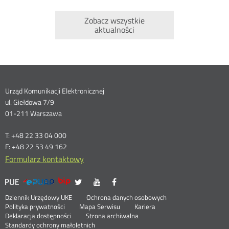
Zobacz wszystkie
aktualności
Dane
Urząd Komunikacji Elektronicznej
ul. Giełdowa 7/9
kontaktowe
01-211 Warszawa
T: +48 22 33 04 000
F: +48 22 53 49 162
Formularz kontaktowy
UKE
UKE
UKE
UKE
Otwórz
Otwórz
Otwórz
>
na
na
na
w
w
w
Menu
Serwisy
Otwórz
Social
Dziennik Urzędowy UKE
Ochrona danych osobowych
portalu
portalu
portalu
nowym
nowym
nowym
w
Otwórz
Polityka prywatności
Mapa Serwisu
Kariera
Media
Twitter
Youtube
Facebook
oknie
oknie
oknie
stopka
nowym
Otwórz
w
Deklaracja dostępności
Strona archiwalna
oknie
w
nowym
Standardy ochrony małoletnich