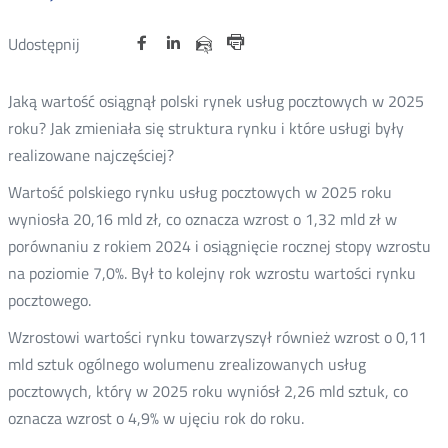
Udostępnij
Udostępnij
Udostępnij
Otwórz
Otwórz
Otwórz
Udostępnij
Udostępnij
na
na
na
w
w
w
przez
Drukuj
portalu
portalu
portalu
nowym
nowym
nowym
e-
Jaką wartość osiągnął polski rynek usług pocztowych w 2025
oknie
oknie
oknie
Twitter
Facebook
Linkedin
mail
roku? Jak zmieniała się struktura rynku i które usługi były
realizowane najczęściej?
Wartość polskiego rynku usług pocztowych w 2025 roku
wyniosła 20,16 mld zł, co oznacza wzrost o 1,32 mld zł w
porównaniu z rokiem 2024 i osiągnięcie rocznej stopy wzrostu
na poziomie 7,0%. Był to kolejny rok wzrostu wartości rynku
pocztowego.
Wzrostowi wartości rynku towarzyszył również wzrost o 0,11
mld sztuk ogólnego wolumenu zrealizowanych usług
pocztowych, który w 2025 roku wyniósł 2,26 mld sztuk, co
oznacza wzrost o 4,9% w ujęciu rok do roku.