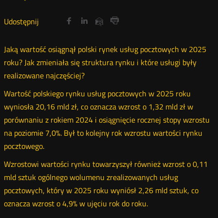
Udostępnij
Udostępnij
Udostępnij
Otwórz
Otwórz
Otwórz
Udostępnij
Udostępnij
na
na
na
w
w
w
przez
Drukuj
portalu
portalu
portalu
nowym
nowym
nowym
e-
Jaką wartość osiągnął polski rynek usług pocztowych w 2025
oknie
oknie
oknie
Twitter
Facebook
Linkedin
mail
roku? Jak zmieniała się struktura rynku i które usługi były
realizowane najczęściej?
Wartość polskiego rynku usług pocztowych w 2025 roku
wyniosła 20,16 mld zł, co oznacza wzrost o 1,32 mld zł w
porównaniu z rokiem 2024 i osiągnięcie rocznej stopy wzrostu
na poziomie 7,0%. Był to kolejny rok wzrostu wartości rynku
pocztowego.
Wzrostowi wartości rynku towarzyszył również wzrost o 0,11
mld sztuk ogólnego wolumenu zrealizowanych usług
pocztowych, który w 2025 roku wyniósł 2,26 mld sztuk, co
oznacza wzrost o 4,9% w ujęciu rok do roku.