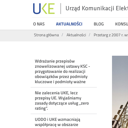
Urząd Komunikacji Elek
UKE
O NAS
AKTUALNOŚCI
BLOG
KONS
Wyszukiwarka
Strona główna
Aktualności
Przetarg z 2007 r.
Menu
Wdrażanie przepisów
znowelizowanej ustawy KSC -
ostatnie
przygotowanie do realizacji
obowiązków przez podmioty
kluczowe i podmioty ważne
aktualności
Nie zalecenia UKE, lecz
przepisy UE. Wyjaśniamy
zasady dotyczące usług „zero
rating”.
UODO i UKE wzmacniają
współpracę w obszarze