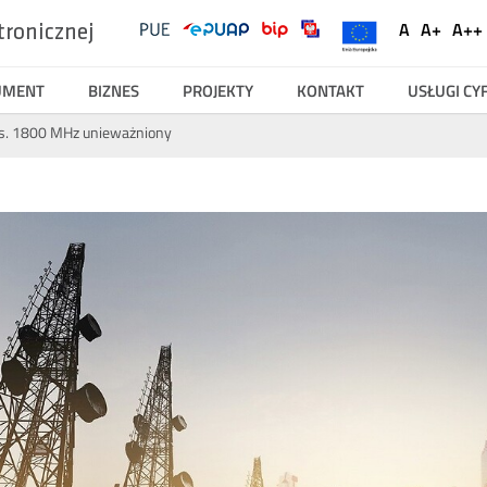
UKE
Ustawienia
A
A+
A++
tronicznej
Social
Domyślna
Większ
Na
Serwisy
Media
czcionka
czcionk
cz
UMENT
BIZNES
PROJEKTY
KONTAKT
USŁUGI C
 ws. 1800 MHz unieważniony