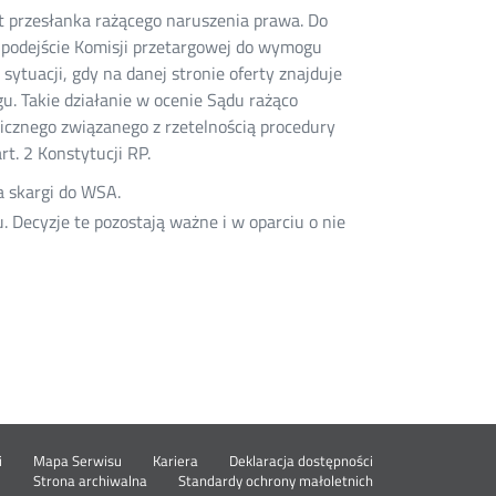
t przesłanka rażącego naruszenia prawa. Do
 podejście Komisji przetargowej do wymogu
sytuacji, gdy na danej stronie oferty znajduje
u. Takie działanie w ocenie Sądu rażąco
blicznego związanego z rzetelnością procedury
t. 2 Konstytucji RP.
 skargi do WSA.
Decyzje te pozostają ważne i w oparciu o nie
Otwórz
i
Mapa Serwisu
Kariera
Deklaracja dostępności
Otwórz
w
Strona archiwalna
Standardy ochrony małoletnich