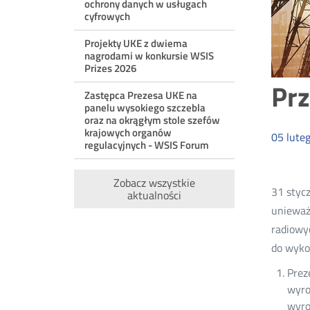
ochrony danych w usługach
cyfrowych
Projekty UKE z dwiema
nagrodami w konkursie WSIS
Prizes 2026
Prz
Zastępca Prezesa UKE na
panelu wysokiego szczebla
oraz na okrągłym stole szefów
krajowych organów
05
lute
regulacyjnych - WSIS Forum
Zobacz wszystkie
31 stycz
aktualności
unieważn
radiowy
do wykor
Prez
wyro
wyro