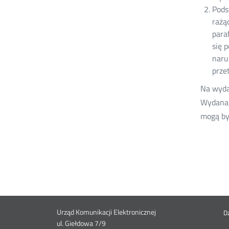
Pods
rażą
para
się 
naru
prze
Na wyda
Wydana 
mogą by
Dane
Me
Urząd Komunikacji Elektronicznej
D
ul. Giełdowa 7/9