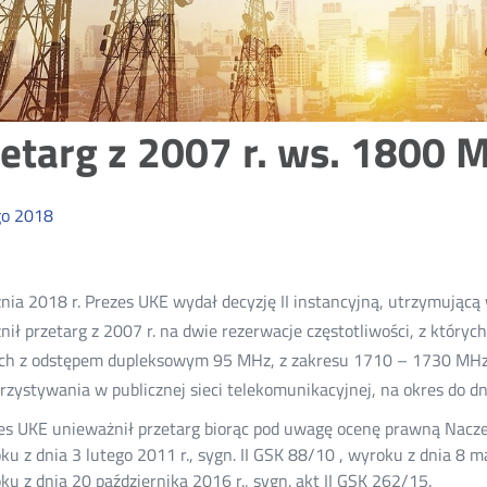
etarg z 2007 r. ws. 1800
go
2018
nia 2018 r. Prezes UKE wydał decyzję II instancyjną, utrzymującą 
ił przetarg z 2007 r. na dwie rezerwacje częstotliwości, z któr
ch z odstępem dupleksowym 95 MHz, z zakresu 1710 – 1730 MHz 
zystywania w publicznej sieci telekomunikacyjnej, na okres do dn
es UKE unieważnił przetarg biorąc pod uwagę ocenę prawną Nacz
ku z dnia 3 lutego 2011 r., sygn. II GSK 88/10 , wyroku z dnia 8 m
ku z dnia 20 października 2016 r., sygn. akt II GSK 262/15.