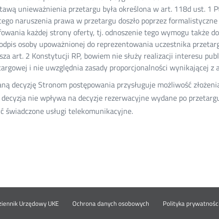
tawą unieważnienia przetargu była określona w art. 118d ust. 1 P
cego naruszenia prawa w przetargu doszło poprzez formalistyczne
fowania każdej strony oferty, tj. odnoszenie tego wymogu także do 
podpis osoby upoważnionej do reprezentowania uczestnika przetarg
sza art. 2 Konstytucji RP, bowiem nie służy realizacji interesu pu
targowej i nie uwzględnia zasady proporcjonalności wynikającej z ar
ną decyzję Stronom postępowania przysługuje możliwość złożenia
decyzja nie wpływa na decyzje rezerwacyjne wydane po przetargu. 
ć świadczone usługi telekomunikacyjne.
nu
Otwórz
ziennik Urzędowy UKE
Ochrona danych osobowych
Polityka prywatnośc
w