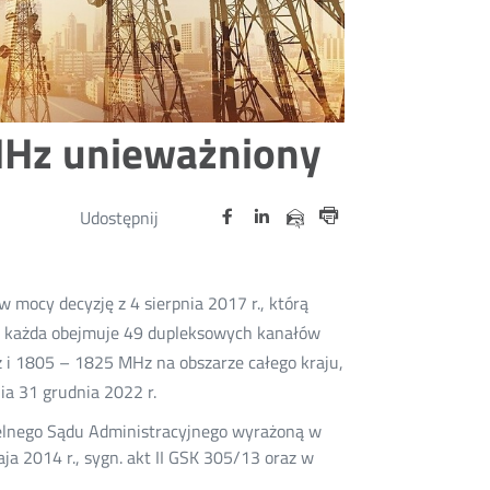
 MHz unieważniony
Udostępnij
Udostępnij
Udostępnij
Otwórz
Otwórz
Otwórz
Udostępnij
Udostępnij
na
na
na
w
w
w
przez
Drukuj
portalu
portalu
portalu
nowym
nowym
nowym
e-
oknie
oknie
oknie
Twitter
Facebook
Linkedin
mail
w mocy decyzję z 4 sierpnia 2017 r., którą
ych każda obejmuje 49 dupleksowych kanałów
i 1805 – 1825 MHz na obszarze całego kraju,
ia 31 grudnia 2022 r.
elnego Sądu Administracyjnego wyrażoną w
aja 2014 r., sygn. akt II GSK 305/13 oraz w