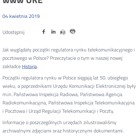
04
kwietnia
2019
Udostępnij
Udostępnij
Udostępnij
Otwórz
Otwórz
Otwórz
Udostępnij
Udostępnij
na
na
na
w
w
w
przez
Drukuj
portalu
portalu
portalu
nowym
nowym
nowym
e-
Jak wyglądały początki regulatora rynku telekomunikacyjnego i
oknie
oknie
oknie
Twitter
Facebook
Linkedin
mail
pocztowego w Polsce? Przeczytacie o tym w naszej nowej
zakładce
.
Historia
Otwórz
w
Początki regulatora rynku w Polsce sięgają lat 50. ubiegłego
nowym
wieku, a poprzednikami Urzędu Komunikacji Elektronicznej były
oknie
m.in. Państwowa Inspekcja Radiowa, Państwowa Agencja
Radiokomunikacyjna, Państwowa Inspekcja Telekomunikacyjna
i Pocztowa i Urząd Regulacji Telekomunikacji i Poczty.
Informacje o poszczególnych urzędach zilustrowaliśmy
archiwalnymi zdjęciami oraz historycznymi dokumentami.