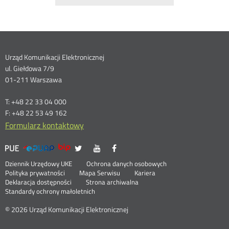
Dane
Urząd Komunikacji Elektronicznej
ul. Giełdowa 7/9
kontaktowe
01-211 Warszawa
T: +48 22 33 04 000
F: +48 22 53 49 162
Formularz kontaktowy
UKE
UKE
UKE
UKE
Otwórz
Otwórz
Otwórz
>
na
na
na
w
w
w
Menu
Serwisy
Otwórz
Social
Dziennik Urzędowy UKE
Ochrona danych osobowych
portalu
portalu
portalu
nowym
nowym
nowym
w
Otwórz
Polityka prywatności
Mapa Serwisu
Kariera
Media
Twitter
Youtube
Facebook
oknie
oknie
oknie
stopka
nowym
Otwórz
w
Deklaracja dostępności
Strona archiwalna
oknie
w
nowym
Standardy ochrony małoletnich
nowym
oknie
oknie
© 2026 Urząd Komunikacji Elektronicznej