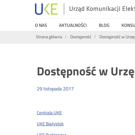
Urząd Komunikacji Elek
UKE
O NAS
AKTUALNOŚCI
BLOG
KONS
Wyszukiwarka
Strona główna
Dostępność
Dostępność w Urzęd
Dostępność w Urzę
29
listopada
2017
Centrala UKE
UKE Białystok
UKE Bydgoszcz