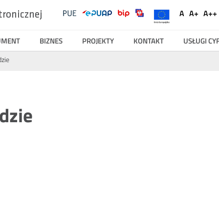
UKE
Ustawienia
A
A+
A++
tronicznej
Social
Domyślna
Większ
Na
Serwisy
Media
czcionka
czcionk
cz
UMENT
BIZNES
PROJEKTY
KONTAKT
USŁUGI C
zie
dzie