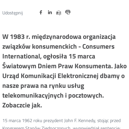
Udostępnij
Udostępnij
Udostępnij
Otwórz
Otwórz
Otwórz
Udostępnij
Udostępnij
na
na
na
w
w
w
przez
Drukuj
portalu
portalu
portalu
nowym
nowym
nowym
e-
oknie
oknie
oknie
Twitter
Facebook
Linkedin
mail
W 1983 r.
międzynarodowa organizacja
związków konsumenckich - Consumers
International, ogłosiła 15 marca
Światowym Dniem Praw Konsumenta. Jako
Urząd Komunikacji Elektronicznej dbamy o
nasze prawa na rynku usług
telekomunikacyjnych i pocztowych.
Zobaczcie jak.
15 marca 1962 roku prezydent John F. Kennedy, stojąc przed
Kongresem Stanów Zjednoczonych, wypowiedział sentencję: