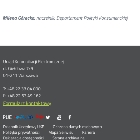
Milena Górecka,
naczelnik, Departament Polityki Konsumenckiej
Dane
Urząd Komunikacji Elektronicznej
ul. Giełdowa 7/9
kontaktowe
01-211 Warszawa
T: +48 22 33 04 000
F: +48 22 53 49 162
Formularz kontaktowy
UKE
UKE
UKE
UKE
Otwórz
Otwórz
Otwórz
>
na
na
na
w
w
w
Menu
Serwisy
Otwórz
Social
Dziennik Urzędowy UKE
Ochrona danych osobowych
portalu
portalu
portalu
nowym
nowym
nowym
w
Otwórz
Polityka prywatności
Mapa Serwisu
Kariera
Media
Twitter
Youtube
Facebook
oknie
oknie
oknie
nowym
Otwórz
w
Deklaracja dostępności
Strona archiwalna