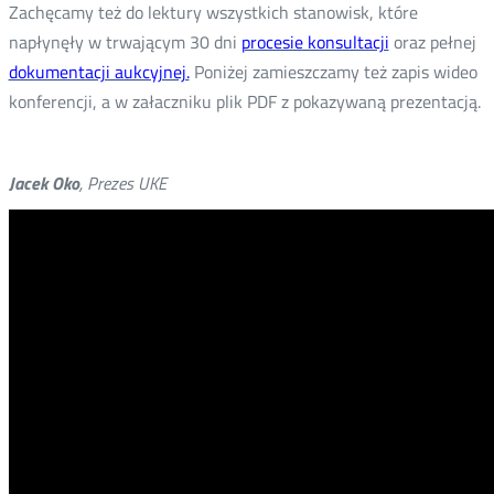
Zachęcamy też do lektury wszystkich stanowisk, które
napłynęły w trwającym 30 dni
procesie konsultacji
oraz pełnej
dokumentacji aukcyjnej.
Poniżej zamieszczamy też zapis wideo
konferencji, a w załaczniku plik PDF z pokazywaną prezentacją.
Jacek Oko
, Prezes UKE