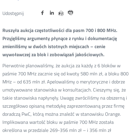
Udostępnij
Udostępnij
Udostępnij
Otwórz
Otwórz
Otwórz
Udostępnij
Udostępnij
na
na
na
w
w
w
przez
Drukuj
portalu
portalu
portalu
nowym
nowym
nowym
e-
Ruszyła aukcja częstotliwości dla pasm 700 i 800 MHz.
oknie
oknie
oknie
Twitter
Facebook
Linkedin
mail
Przyjęliśmy argumenty płynące z rynku i dokumentację
zmieniliśmy w dwóch istotnych miejscach – cenie
wywoławczej za blok i zobowiązań jakościowych.
Pierwotnie planowaliśmy, że aukcja za każdy z 6 bloków w
paśmie 700 MHz zacznie się od kwoty 580 mln zł, a bloku 800
MHz – od 635 mln zł. Apelowaliśmy o merytoryczne i dobrze
umotywowane stanowiska w konsultacjach. Cieszymy się, że
takie stanowiska napłynęły. Uwagę zwróciliśmy na obszerną i
szczegółowo opisaną metodykę zaprezentowaną przez firmę
doradczą PwC, którą można znaleźć w stanowisku Orange.
Implikowana wartość bloku w paśmie 700 MHz została
określona w przedziale 269-356 mln zł – i 356 mln zł