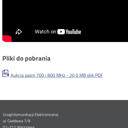
Pliki do pobrania
Aukcja pasm 700 i 800 MHz -
20,0 MB
plik PDF
Dane
Urząd Komunikacji Elektronicznej
ul. Giełdowa 7/9
kontaktowe
01-211 Warszawa