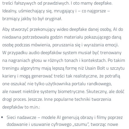
treści fałszywych od prawdziwych. I oto mamy deepfake.
Idealny, uśmiechający się, mrugający i – co najgorsze –
brzmiący jakby to był oryginał.
Aby stworzyć przekonujący wideo deepfake danej osoby, AI do
niedawna potrzebowała godzin materiału pokazującego daną
osobę podczas mówienia, poruszania się i wyrażania emocji.
W przypadku audio deepfaków system musiał być trenowany
na nagraniach głosu w różnych tonach i kontekstach. Po takim
treningu algorytmy mają lepszą formę niż Usain Bolt u szczytu
kariery i mogą generować treści tak realistyczne, że potrafią
one oszukać nie tylko użytkownika portalu randkowego,
ale nawet niektóre systemy biometryczne. Skuteczny, ale dość
drogi proces. Jeszcze. Inne popularne techniki tworzenia
deepfaków to m.in.:
Sieci nadawcze – modele AI generują obrazy i filmy poprzez
dodawanie i usuwanie cyfrowego „szumu”, tworząc nowe