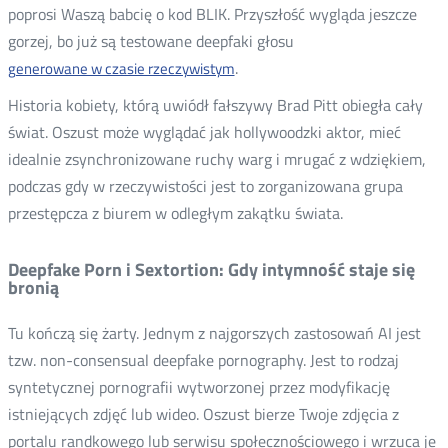
poprosi Waszą babcię o kod BLIK. Przyszłość wygląda jeszcze
gorzej, bo już są testowane deepfaki głosu
.
generowane w czasie rzeczywistym
Historia kobiety, którą uwiódł fałszywy Brad Pitt obiegła cały
świat. Oszust może wyglądać jak hollywoodzki aktor, mieć
idealnie zsynchronizowane ruchy warg i mrugać z wdziękiem,
podczas gdy w rzeczywistości jest to zorganizowana grupa
przestępcza z biurem w odległym zakątku świata.
Deepfake Porn i Sextortion: Gdy intymność staje się
bronią
Tu kończą się żarty. Jednym z najgorszych zastosowań AI jest
tzw. non-consensual deepfake pornography. Jest to rodzaj
syntetycznej pornografii wytworzonej przez modyfikację
istniejących zdjęć lub wideo. Oszust bierze Twoje zdjęcia z
portalu randkowego lub serwisu społecznościowego i wrzuca je