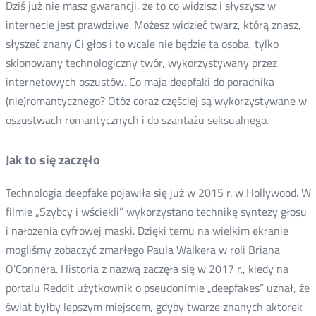
Dziś już nie masz gwarancji, że to co widzisz i słyszysz w
internecie jest prawdziwe. Możesz widzieć twarz, którą znasz,
słyszeć znany Ci głos i to wcale nie będzie ta osoba, tylko
sklonowany technologiczny twór, wykorzystywany przez
internetowych oszustów. Co maja deepfaki do poradnika
(nie)romantycznego? Otóż coraz częściej są wykorzystywane w
oszustwach romantycznych i do szantażu seksualnego.
Jak to się zaczęło
Technologia deepfake pojawiła się już w 2015 r. w Hollywood. W
filmie „Szybcy i wściekli” wykorzystano technikę syntezy głosu
i nałożenia cyfrowej maski. Dzięki temu na wielkim ekranie
mogliśmy zobaczyć zmarłego Paula Walkera w roli Briana
O'Connera. Historia z nazwą zaczęła się w 2017 r., kiedy na
portalu Reddit użytkownik o pseudonimie „deepfakes” uznał, że
świat byłby lepszym miejscem, gdyby twarze znanych aktorek