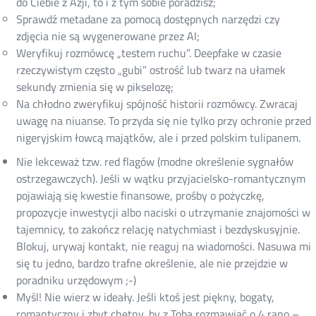
do Ciebie z Azji, to i z tym sobie poradzisz;
Sprawdź metadane za pomocą dostępnych narzędzi czy
zdjęcia nie są wygenerowane przez AI;
Weryfikuj rozmówcę „testem ruchu”. Deepfake w czasie
rzeczywistym często „gubi” ostrość lub twarz na ułamek
sekundy zmienia się w pikselozę;
Na chłodno zweryfikuj spójność historii rozmówcy. Zwracaj
uwagę na niuanse. To przyda się nie tylko przy ochronie przed
nigeryjskim łowcą majątków, ale i przed polskim tulipanem.
Nie lekceważ tzw. red flagów (modne określenie sygnałów
ostrzegawczych). Jeśli w wątku przyjacielsko-romantycznym
pojawiają się kwestie finansowe, prośby o pożyczkę,
propozycje inwestycji albo naciski o utrzymanie znajomości w
tajemnicy, to zakończ relację natychmiast i bezdyskusyjnie.
Blokuj, urywaj kontakt, nie reaguj na wiadomości. Nasuwa mi
się tu jedno, bardzo trafne określenie, ale nie przejdzie w
poradniku urzędowym ;-)
Myśl! Nie wierz w ideały. Jeśli ktoś jest piękny, bogaty,
romantyczny i zbyt chętny, by z Tobą rozmawiać o 4 rano –