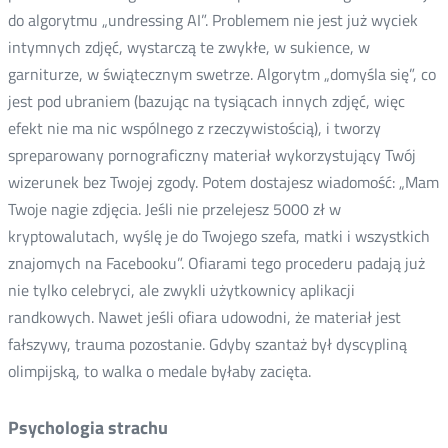
do algorytmu „undressing AI”. Problemem nie jest już wyciek
intymnych zdjęć, wystarczą te zwykłe, w sukience, w
garniturze, w świątecznym swetrze. Algorytm „domyśla się”, co
jest pod ubraniem (bazując na tysiącach innych zdjęć, więc
efekt nie ma nic wspólnego z rzeczywistością), i tworzy
spreparowany pornograficzny materiał wykorzystujący Twój
wizerunek bez Twojej zgody. Potem dostajesz wiadomość: „Mam
Twoje nagie zdjęcia. Jeśli nie przelejesz 5000 zł w
kryptowalutach, wyślę je do Twojego szefa, matki i wszystkich
znajomych na Facebooku”. Ofiarami tego procederu padają już
nie tylko celebryci, ale zwykli użytkownicy aplikacji
randkowych. Nawet jeśli ofiara udowodni, że materiał jest
fałszywy, trauma pozostanie. Gdyby szantaż był dyscypliną
olimpijską, to walka o medale byłaby zacięta.
Psychologia strachu