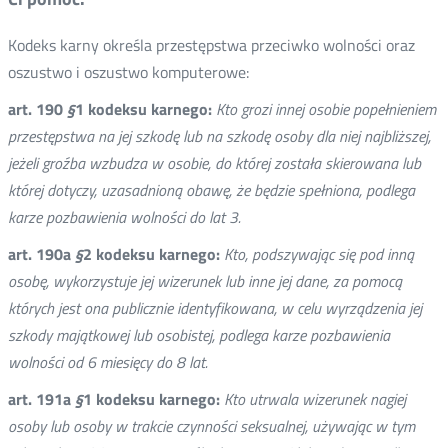
Kodeks karny określa przestępstwa przeciwko wolności oraz
oszustwo i oszustwo komputerowe:
art. 190
§
1 kodeksu karnego:
Kto grozi innej osobie popełnieniem
przestępstwa na jej szkodę lub na szkodę osoby dla niej najbliższej,
jeżeli groźba wzbudza w osobie, do której została skierowana lub
której dotyczy, uzasadnioną obawę, że będzie spełniona,
podlega
karze pozbawienia wolności do lat 3.
art. 190a
§
2 kodeksu karnego:
Kto, podszywając się pod inną
osobę, wykorzystuje jej wizerunek lub inne jej dane, za pomocą
których jest ona publicznie identyfikowana, w celu wyrządzenia jej
szkody majątkowej lub osobistej, podlega karze pozbawienia
wolności od 6 miesięcy do 8 lat.
art. 191a
§
1 kodeksu karnego:
Kto utrwala wizerunek nagiej
osoby lub osoby w trakcie czynności seksualnej, używając w tym