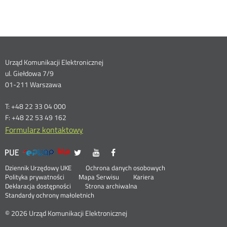
Dane
Urząd Komunikacji Elektronicznej
ul. Giełdowa 7/9
kontaktowe
01-211 Warszawa
T: +48 22 33 04 000
F: +48 22 53 49 162
Formularz kontaktowy
UKE
UKE
UKE
UKE
Otwórz
Otwórz
Otwórz
>
na
na
na
w
w
w
Menu
Serwisy
Otwórz
Social
Dziennik Urzędowy UKE
Ochrona danych osobowych
portalu
portalu
portalu
nowym
nowym
nowym
w
Otwórz
Polityka prywatności
Mapa Serwisu
Kariera
Media
Twitter
Youtube
Facebook
oknie
oknie
oknie
stopka
nowym
Otwórz
w
Deklaracja dostępności
Strona archiwalna
oknie
w
nowym
Standardy ochrony małoletnich
nowym
oknie
oknie
© 2026 Urząd Komunikacji Elektronicznej