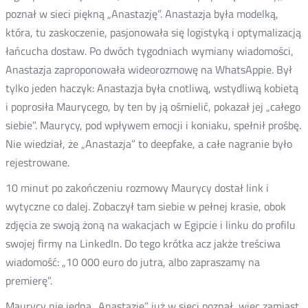
poznał w sieci piękną „Anastazję”. Anastazja była modelką,
która, tu zaskoczenie, pasjonowała się logistyką i optymalizacją
łańcucha dostaw. Po dwóch tygodniach wymiany wiadomości,
Anastazja zaproponowała wideorozmowę na WhatsAppie. Był
tylko jeden haczyk: Anastazja była cnotliwą, wstydliwą kobietą
i poprosiła Maurycego, by ten by ją ośmielić, pokazał jej „całego
siebie”. Maurycy, pod wpływem emocji i koniaku, spełnił prośbę.
Nie wiedział, że „Anastazja” to deepfake, a całe nagranie było
rejestrowane.
10 minut po zakończeniu rozmowy Maurycy dostał link i
wytyczne co dalej. Zobaczył tam siebie w pełnej krasie, obok
zdjęcia ze swoją żoną na wakacjach w Egipcie i linku do profilu
swojej firmy na LinkedIn. Do tego krótka acz jakże treściwa
wiadomość: „10 000 euro do jutra, albo zapraszamy na
premierę”.
Maurycy nie jedną „Anastazję” już w sieci poznał, więc zamiast