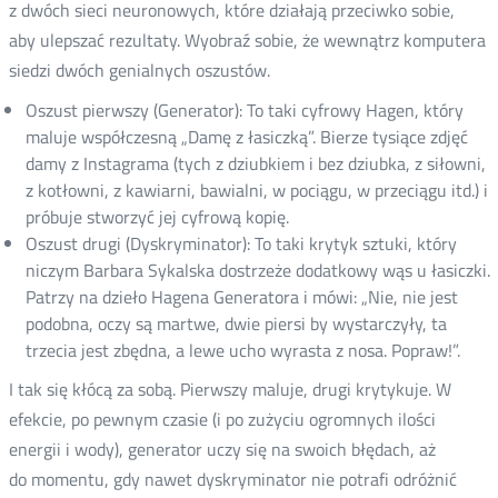
z dwóch sieci neuronowych, które działają przeciwko sobie,
aby ulepszać rezultaty. Wyobraź sobie, że wewnątrz komputera
siedzi dwóch genialnych oszustów.
Oszust pierwszy (Generator): To taki cyfrowy Hagen, który
maluje współczesną „Damę z łasiczką”. Bierze tysiące zdjęć
damy z Instagrama (tych z dziubkiem i bez dziubka, z siłowni,
z kotłowni, z kawiarni, bawialni, w pociągu, w przeciągu itd.) i
próbuje stworzyć jej cyfrową kopię.
Oszust drugi (Dyskryminator): To taki krytyk sztuki, który
niczym Barbara Sykalska dostrzeże dodatkowy wąs u łasiczki.
Patrzy na dzieło Hagena Generatora i mówi: „Nie, nie jest
podobna, oczy są martwe, dwie piersi by wystarczyły, ta
trzecia jest zbędna, a lewe ucho wyrasta z nosa. Popraw!”.
I tak się kłócą za sobą. Pierwszy maluje, drugi krytykuje. W
efekcie, po pewnym czasie (i po zużyciu ogromnych ilości
energii i wody), generator uczy się na swoich błędach, aż
do momentu, gdy nawet dyskryminator nie potrafi odróżnić