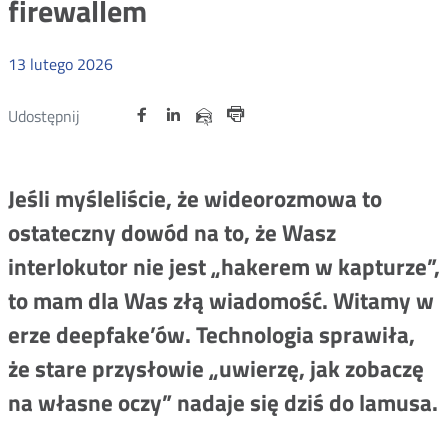
firewallem
13
lutego
2026
Udostępnij
Udostępnij
Udostępnij
Otwórz
Otwórz
Otwórz
Udostępnij
Udostępnij
na
na
na
w
w
w
przez
Drukuj
portalu
portalu
portalu
nowym
nowym
nowym
e-
oknie
oknie
oknie
Twitter
Facebook
Linkedin
mail
Jeśli myśleliście, że wideorozmowa to
ostateczny dowód na to, że Wasz
interlokutor nie jest „hakerem w kapturze”,
to mam dla Was złą wiadomość. Witamy w
erze deepfake’ów. Technologia sprawiła,
że stare przysłowie „uwierzę, jak zobaczę
na własne oczy” nadaje się dziś do lamusa.