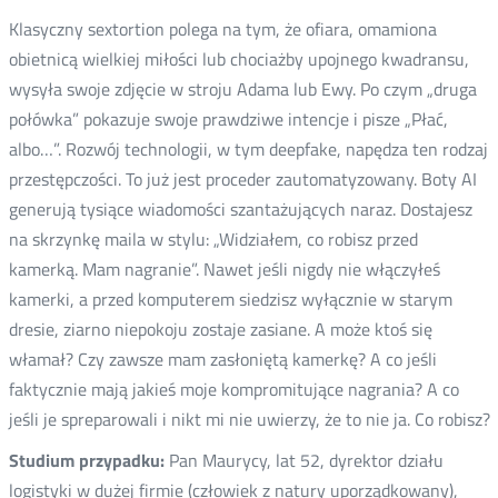
Klasyczny sextortion polega na tym, że ofiara, omamiona
obietnicą wielkiej miłości lub chociażby upojnego kwadransu,
wysyła swoje zdjęcie w stroju Adama lub Ewy. Po czym „druga
połówka” pokazuje swoje prawdziwe intencje i pisze „Płać,
albo…”. Rozwój technologii, w tym deepfake, napędza ten rodzaj
przestępczości. To już jest proceder zautomatyzowany. Boty AI
generują tysiące wiadomości szantażujących naraz. Dostajesz
na skrzynkę maila w stylu: „Widziałem, co robisz przed
kamerką. Mam nagranie”. Nawet jeśli nigdy nie włączyłeś
kamerki, a przed komputerem siedzisz wyłącznie w starym
dresie, ziarno niepokoju zostaje zasiane. A może ktoś się
włamał? Czy zawsze mam zasłoniętą kamerkę? A co jeśli
faktycznie mają jakieś moje kompromitujące nagrania? A co
jeśli je spreparowali i nikt mi nie uwierzy, że to nie ja. Co robisz?
Studium przypadku:
Pan Maurycy, lat 52, dyrektor działu
logistyki w dużej firmie (człowiek z natury uporządkowany),