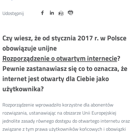
Udostępnij
Udostępnij
Udostępnij
Otwórz
Otwórz
Otwórz
Udostępnij
Udostępnij
na
na
na
w
w
w
przez
Drukuj
portalu
portalu
portalu
nowym
nowym
nowym
e-
oknie
oknie
oknie
Twitter
Facebook
Linkedin
mail
Czy wiesz, że od stycznia 2017 r. w Polsce
obowiązuje unijne
Rozporządzenie o otwartym internecie
?
Pewnie zastanawiasz się co to oznacza, że
internet jest otwarty dla Ciebie jako
użytkownika?
Rozporządzenie wprowadziło korzystne dla abonentów
rozwiązania, ustanawiając na obszarze Unii Europejskiej
jednolite zasady równego dostępu do otwartego internetu oraz
związane z tym prawa użytkowników końcowych i obowiązki