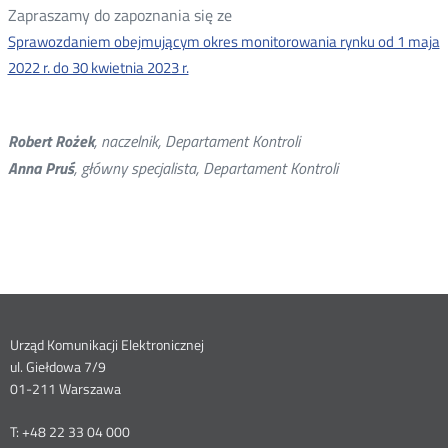
Zapraszamy do zapoznania się ze
Sprawozdaniem obejmującym okres monitorowania rynku od 1 maja
2022 r. do 30 kwietnia 2023 r.
Robert Rożek
, naczelnik, Departament Kontroli
Anna Pruś
, główny specjalista, Departament Kontroli
Dane
Urząd Komunikacji Elektronicznej
ul. Giełdowa 7/9
kontaktowe
01-211 Warszawa
T: +48 22 33 04 000