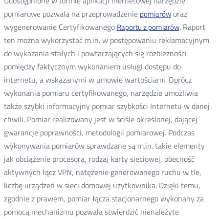
Udostępnione w formie aplikacji inernetowej narzędzie
pomiarowe pozwala na przeprowadzenie
oraz
pomiarów
wygenerowanie Certyfikowanego
. Raport
Raportu z pomiarów
ten można wykorzystać m.in. w postępowaniu reklamacyjnym
do wykazania stałych i powtarzających się rozbieżności
pomiędzy faktycznym wykonaniem usługi dostępu do
internetu, a wskazanymi w umowie wartościami. Oprócz
wykonania pomiaru certyfikowanego, narzędzie umożliwia
także szybki informacyjny pomiar szybkości Internetu w danej
chwili. Pomiar realizowany jest w ściśle określonej, dającej
gwarancje poprawności, metodologii pomiarowej. Podczas
wykonywania pomiarów sprawdzane są m.in. takie elementy
jak obciążenie procesora, rodzaj karty sieciowej, obecność
aktywnych łącz VPN, natężenie generowanego ruchu w tle,
liczbę urządzeń w sieci domowej użytkownika. Dzięki temu,
zgodnie z prawem, pomiar łącza stacjonarnego wykonany za
pomocą mechanizmu pozwala stwierdzić nienależyte