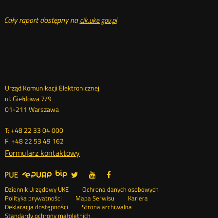
Cały raport dostępny na
cik.uke.gov.pl
Dane
Urząd Komunikacji Elektronicznej
ul. Giełdowa 7/9
kontaktowe
01-211 Warszawa
T: +48 22 33 04 000
F: +48 22 53 49 162
Formularz kontaktowy
UKE
UKE
UKE
UKE
>
na
na
na
Menu
Serwisy
Social
Dziennik Urzędowy UKE
Ochrona danych osobowych
portalu
portalu
portalu
Polityka prywatności
Mapa Serwisu
Kariera
Media
Twitter
Youtube
Facebook
stopka
Deklaracja dostępności
Strona archiwalna
Standardy ochrony małoletnich