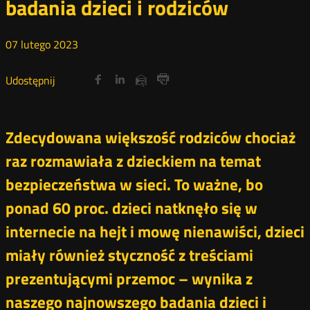
badania dzieci i rodziców
07
lutego
2023
Udostępnij
Udostępnij
Udostępnij
Udostępnij
Udostępnij
na
na
na
przez
Drukuj
portalu
portalu
portalu
e-
Twitter
Facebook
Linkedin
mail
Zdecydowana większość rodziców chociaż
raz rozmawiała z dzieckiem na temat
bezpieczeństwa w sieci. To ważne, bo
ponad 60 proc. dzieci natknęło się w
internecie na hejt i mowę nienawiści, dzieci
miały również styczność z treściami
prezentującymi przemoc – wynika z
naszego najnowszego badania dzieci i