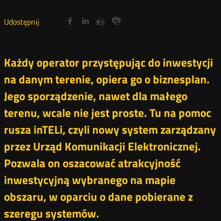
Udostępnij
Udostępnij
Udostępnij
Otwórz
Otwórz
Otwórz
Udostępnij
Udostępnij
na
na
na
w
w
w
przez
Drukuj
portalu
portalu
portalu
nowym
nowym
nowym
e-
oknie
oknie
oknie
Twitter
Facebook
Linkedin
mail
Każdy operator przystępując do inwestycji
na danym terenie, opiera go o biznesplan.
Jego sporządzenie, nawet dla małego
terenu, wcale nie jest proste. Tu na pomoc
rusza inTELi, czyli nowy system zarządzany
przez Urząd Komunikacji Elektronicznej.
Pozwala on oszacować atrakcyjność
inwestycyjną wybranego na mapie
obszaru, w oparciu o dane pobierane z
szeregu systemów.