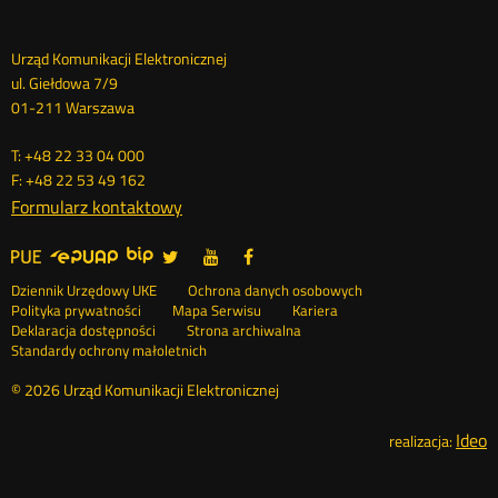
Dane
Urząd Komunikacji Elektronicznej
ul. Giełdowa 7/9
kontaktowe
01-211 Warszawa
T: +48 22 33 04 000
F: +48 22 53 49 162
Formularz kontaktowy
UKE
UKE
UKE
UKE
Otwórz
Otwórz
Otwórz
>
na
na
na
w
w
w
Menu
Serwisy
Otwórz
Social
Dziennik Urzędowy UKE
Ochrona danych osobowych
portalu
portalu
portalu
nowym
nowym
nowym
w
Otwórz
Polityka prywatności
Mapa Serwisu
Kariera
Media
Twitter
Youtube
Facebook
oknie
oknie
oknie
stopka
nowym
Otwórz
w
Deklaracja dostępności
Strona archiwalna
oknie
w
nowym
Standardy ochrony małoletnich
nowym
oknie
oknie
© 2026 Urząd Komunikacji Elektronicznej
Ideo
O
realizacja: