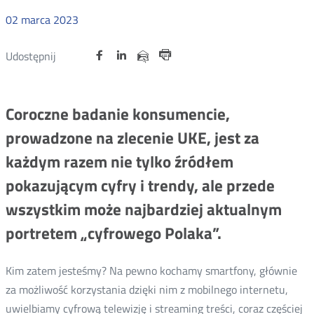
02
marca
2023
Udostępnij
Udostępnij
Udostępnij
Otwórz
Otwórz
Otwórz
Udostępnij
Udostępnij
na
na
na
w
w
w
przez
Drukuj
portalu
portalu
portalu
nowym
nowym
nowym
e-
oknie
oknie
oknie
Twitter
Facebook
Linkedin
mail
Coroczne badanie konsumencie,
prowadzone na zlecenie UKE, jest za
każdym razem nie tylko źródłem
pokazującym cyfry i trendy, ale przede
wszystkim może najbardziej aktualnym
portretem „cyfrowego Polaka”.
Kim zatem jesteśmy? Na pewno kochamy smartfony, głównie
za możliwość korzystania dzięki nim z mobilnego internetu,
uwielbiamy cyfrową telewizję i streaming treści, coraz częściej