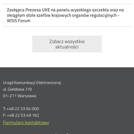
Zastępca Prezesa UKE na panelu wysokiego szczebla oraz na
okrągłym stole szefów krajowych organów regulacyjnych -
WSIS Forum
Zobacz wszystkie
aktualności
Dane
Urząd Komunikacji Elektronicznej
ul. Giełdowa 7/9
kontaktowe
01-211 Warszawa
T: +48 22 33 04 000
F: +48 22 53 49 162
Formularz kontaktowy