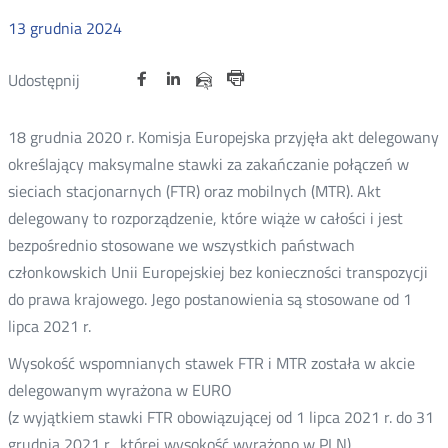
13
grudnia
2024
Udostępnij
Udostępnij
Udostępnij
Otwórz
Otwórz
Otwórz
Udostępnij
Udostępnij
na
na
na
w
w
w
przez
Drukuj
portalu
portalu
portalu
nowym
nowym
nowym
e-
18 grudnia 2020 r. Komisja Europejska przyjęła akt delegowany
oknie
oknie
oknie
Twitter
Facebook
Linkedin
mail
określający maksymalne stawki za zakańczanie połączeń w
sieciach stacjonarnych (FTR) oraz mobilnych (MTR). Akt
delegowany to rozporządzenie, które wiąże w całości i jest
bezpośrednio stosowane we wszystkich państwach
członkowskich Unii Europejskiej bez konieczności transpozycji
do prawa krajowego. Jego postanowienia są stosowane od 1
lipca 2021 r.
Wysokość wspomnianych stawek FTR i MTR została w akcie
delegowanym wyrażona w EURO
(z wyjątkiem stawki FTR obowiązującej od 1 lipca 2021 r. do 31
grudnia 2021 r., której wysokość wyrażono w PLN).