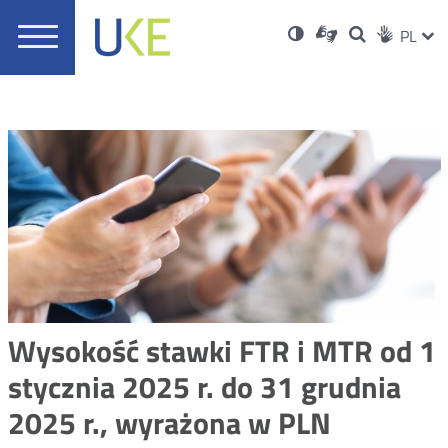
UKE
Ust
Informacje
Otwórz
Wersja
ZMI
Dla
Wyszukiwar
PL
Otwórz
Social
zukaj
Menu
w
w
niesłyszących
o
w
JĘZ
PRZ
Ser
Med
nowym
główne
polskim
nowym
wysokim
oknie
języku
oknie
kontraście
JĘZ
migowym
Wysokość stawki FTR i MTR od 1
stycznia 2025 r. do 31 grudnia
2025 r., wyrażona w PLN