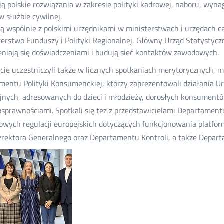
ją polskie rozwiązania w zakresie polityki kadrowej, naboru, wyn
w służbie cywilnej,
ją wspólnie z polskimi urzędnikami w ministerstwach i urzędach c
terstwo Funduszy i Polityki Regionalnej, Główny Urząd Statystycz
niają się doświadczeniami i budują sieć kontaktów zawodowych.
cie uczestniczyli także w licznych spotkaniach merytorycznych, m
mentu Polityki Konsumenckiej, którzy zaprezentowali działania Ur
jnych, adresowanych do dzieci i młodzieży, dorosłych konsumentó
osprawnościami. Spotkali się też z przedstawicielami Departamen
wych regulacji europejskich dotyczących funkcjonowania platform
yrektora Generalnego oraz Departamentu Kontroli, a także Depar