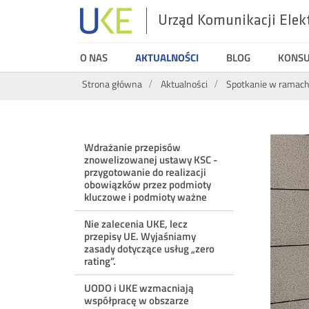
Urząd Komunikacji Elek
UKE
O NAS
AKTUALNOŚCI
BLOG
KONS
Wyszukiwarka
Strona główna
Aktualności
Spotkanie w ramac
Menu
Wdrażanie przepisów
znowelizowanej ustawy KSC -
ostatnie
przygotowanie do realizacji
obowiązków przez podmioty
kluczowe i podmioty ważne
aktualności
Nie zalecenia UKE, lecz
przepisy UE. Wyjaśniamy
zasady dotyczące usług „zero
rating”.
UODO i UKE wzmacniają
współpracę w obszarze