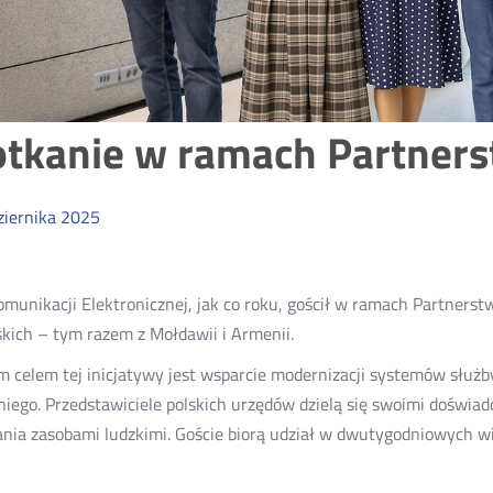
otkanie w ramach Partner
ziernika
2025
munikacji Elektronicznej, jak co roku, gościł w ramach Partnerst
kich – tym razem z Mołdawii i Armenii.
 celem tej inicjatywy jest wsparcie modernizacji systemów służ
iego. Przedstawiciele polskich urzędów dzielą się swoimi doświad
ania zasobami ludzkimi. Goście biorą udział w dwutygodniowych w