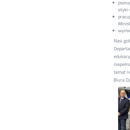
pozna
etyki 
pracu
Minis
wymie
Nasi goś
Departa
edukacy
niepełn
temat no
Biura D