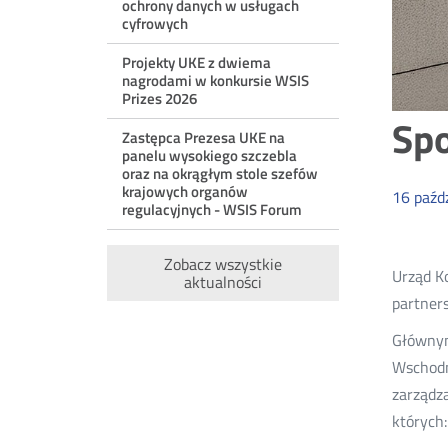
ochrony danych w usługach
cyfrowych
Projekty UKE z dwiema
nagrodami w konkursie WSIS
Prizes 2026
Sp
Zastępca Prezesa UKE na
panelu wysokiego szczebla
oraz na okrągłym stole szefów
krajowych organów
16
paźd
regulacyjnych - WSIS Forum
Zobacz wszystkie
Urząd Ko
aktualności
partners
Głównym
Wschodn
zarządz
których: