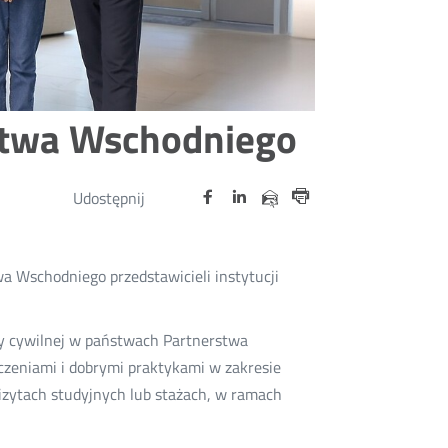
stwa Wschodniego
Udostępnij
Udostępnij
Udostępnij
Otwórz
Otwórz
Otwórz
Udostępnij
Udostępnij
na
na
na
w
w
w
przez
Drukuj
portalu
portalu
portalu
nowym
nowym
nowym
e-
oknie
oknie
oknie
Twitter
Facebook
Linkedin
mail
wa Wschodniego przedstawicieli instytucji
by cywilnej w państwach Partnerstwa
czeniami i dobrymi praktykami w zakresie
izytach studyjnych lub stażach, w ramach