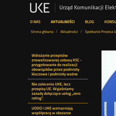
Urząd Komunikacji Elek
UKE
O NAS
AKTUALNOŚCI
BLOG
KONS
Wyszukiwarka
Strona główna
Aktualności
Spotkanie Prezesa U
Menu
Wdrażanie przepisów
znowelizowanej ustawy KSC -
ostatnie
przygotowanie do realizacji
obowiązków przez podmioty
kluczowe i podmioty ważne
aktualności
Nie zalecenia UKE, lecz
przepisy UE. Wyjaśniamy
zasady dotyczące usług „zero
rating”.
UODO i UKE wzmacniają
współpracę w obszarze