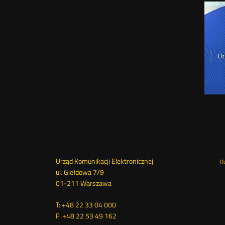
Dane
Me
Urząd Komunikacji Elektronicznej
D
ul. Giełdowa 7/9
kontaktowe
sto
01-211 Warszawa
T: +48 22 33 04 000
F: +48 22 53 49 162