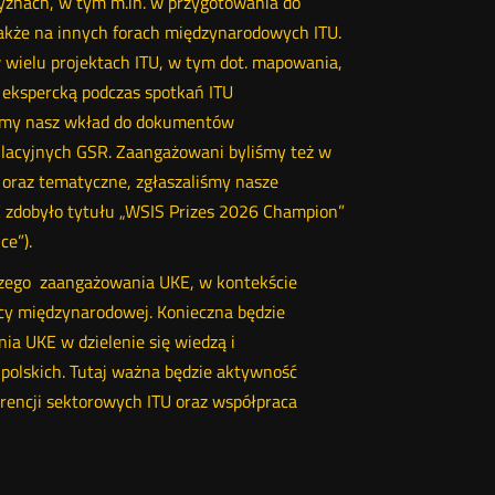
zyznach, w tym m.in. w przygotowania do
akże na innych forach międzynarodowych ITU.
w wielu projektach ITU, w tym dot. mapowania,
ekspercką podczas spotkań ITU
liśmy nasz wkład do dokumentów
ulacyjnych GSR. Zaangażowani byliśmy też w
oraz tematyczne, zgłaszaliśmy nasze
 zdobyło tytułu „WSIS Prizes 2026 Champion”
ce”).
lszego zaangażowania UKE, w kontekście
acy międzynarodowej. Konieczna będzie
a UKE w dzielenie się wiedzą i
polskich. Tutaj ważna będzie aktywność
encji sektorowych ITU oraz współpraca