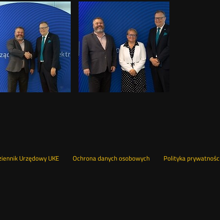
nu
Otwórz
ziennik Urzędowy UKE
Ochrona danych osobowych
Polityka prywatnośc
w
nowym
pka
oknie