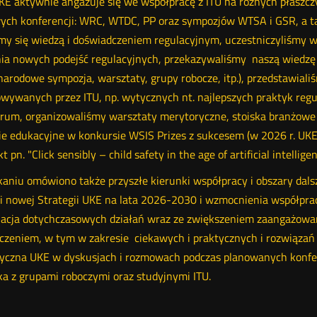
UKE aktywnie angażuje się we współpracę z ITU na różnych płaszc
ych konferencji: WRC, WTDC, PP oraz sympozjów WTSA i GSR, a t
śmy się wiedzą i doświadczeniem regulacyjnym, uczestniczyliśmy 
ia nowych podejść regulacyjnych, przekazywaliśmy naszą wiedzę 
narodowe sympozja, warsztaty, grupy robocze, itp.), przedstawia
wywanych przez ITU, np. wytycznych nt. najlepszych praktyk reg
rum, organizowaliśmy warsztaty merytoryczne, stoiska branżowe 
e edukacyjne w konkursie WSIS Prizes z sukcesem (w 2026 r. UKE
t pn. "Click sensibly – child safety in the age of artificial intelligen
kaniu omówiono także przyszłe kierunki współpracy i obszary da
cji nowej Strategii UKE na lata 2026-2030 i wzmocnienia współpr
acja dotychczasowych działań wraz ze zwiększeniem zaangażowani
czeniem, w tym w zakresie ciekawych i praktycznych i rozwiązań 
yczna UKE w dyskusjach i rozmowach podczas planowanych konfer
ka z grupami roboczymi oraz studyjnymi ITU.