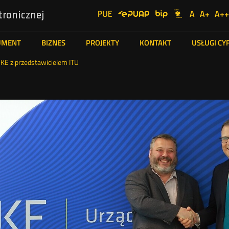
UKE
Ustawienia
A
A+
A++
tronicznej
Social
Domyślna
Więks
N
Serwisy
Media
czcionka
czcion
cz
UMENT
BIZNES
PROJEKTY
KONTAKT
USŁUGI C
KE z przedstawicielem ITU