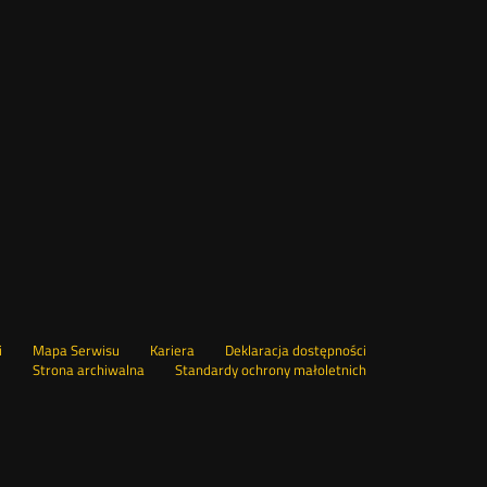
Otwórz
i
Mapa Serwisu
Kariera
Deklaracja dostępności
Otwórz
w
Strona archiwalna
Standardy ochrony małoletnich
w
nowym
nowym
oknie
oknie