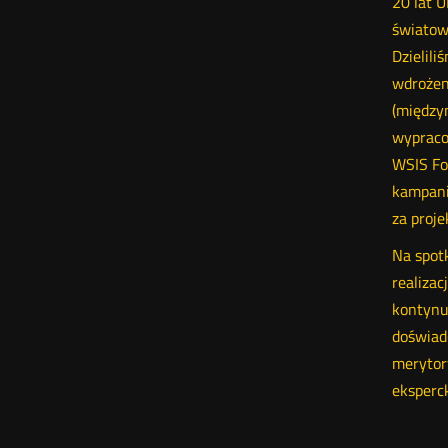
20 lat 
światow
Dzielili
wdrożen
(między
wypraco
WSIS Fo
kampani
za projek
Na spot
realiza
kontynu
doświad
merytor
eksperc