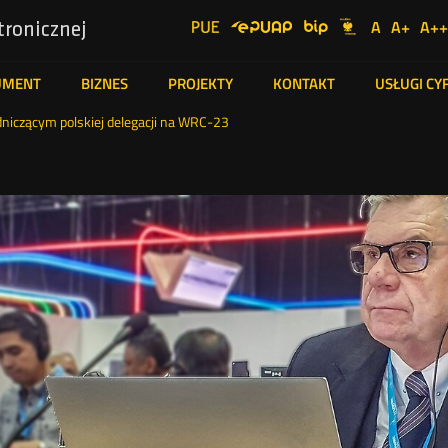
UKE
Ustawienia
A
A+
A++
tronicznej
Social
Domyślna
Więks
N
Serwisy
Media
czcionka
czcion
cz
UMENT
BIZNES
PROJEKTY
KONTAKT
USŁUGI C
niczącym polskiej delegacji na WRC-23