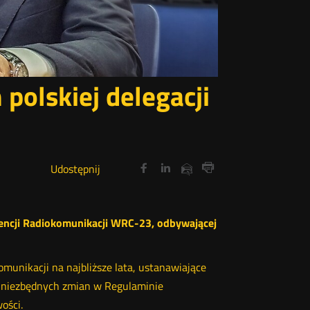
olskiej delegacji
Udostępnij
Udostępnij
Udostępnij
Otwórz
Otwórz
Otwórz
Udostępnij
Udostępnij
na
na
na
w
w
w
przez
Drukuj
portalu
portalu
portalu
nowym
nowym
nowym
e-
oknie
oknie
oknie
Twitter
Facebook
Linkedin
mail
rencji Radiokomunikacji WRC-23, odbywającej
munikacji na najbliższe lata, ustanawiające
e niezbędnych zmian w Regulaminie
ości.