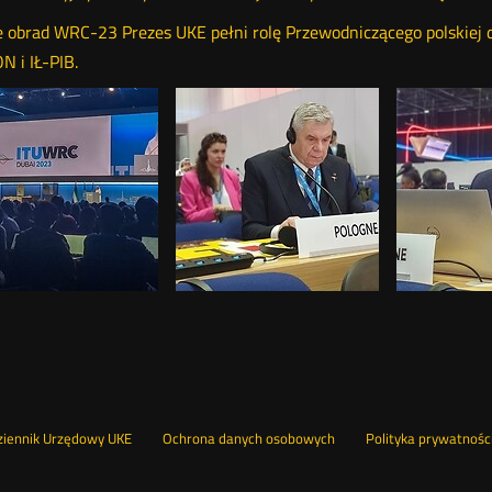
 obrad WRC-23 Prezes UKE pełni rolę Przewodniczącego polskiej del
 i IŁ-PIB.
nu
Otwórz
ziennik Urzędowy UKE
Ochrona danych osobowych
Polityka prywatnośc
w
nowym