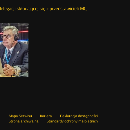
egacji składającej się z przedstawicieli MC,
Otwórz
i
Mapa Serwisu
Kariera
Deklaracja dostępności
Otwórz
w
Strona archiwalna
Standardy ochrony małoletnich
w
nowym