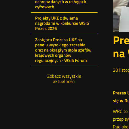
ochrony danych w usługach
cyfrowych
Projekty UKE z dwiema
nagrodami w konkursie WSIS
Prizes 2026
Pre
Zastępca Prezesa UKE na
panelu wysokiego szczebla
na
oraz na okrągłym stole szefów
krajowych organów
regulacyjnych - WSIS Forum
20
listo
Zobacz wszystkie
aktualności
Prezes 
się w D
WRC to n
przepis
Radioko