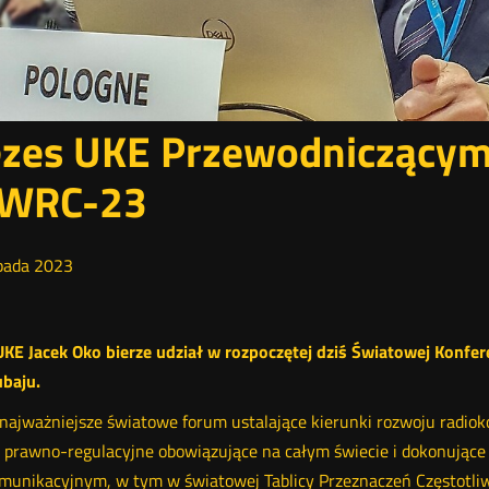
zes UKE Przewodniczącym p
 WRC-23
pada
2023
UKE Jacek Oko bierze udział w rozpoczętej dziś Światowej Konfe
ubaju.
ajważniejsze światowe forum ustalające kierunki rozwoju radioko
y prawno-regulacyjne obowiązujące na całym świecie i dokonując
munikacyjnym, w tym w światowej Tablicy Przeznaczeń Częstotliw