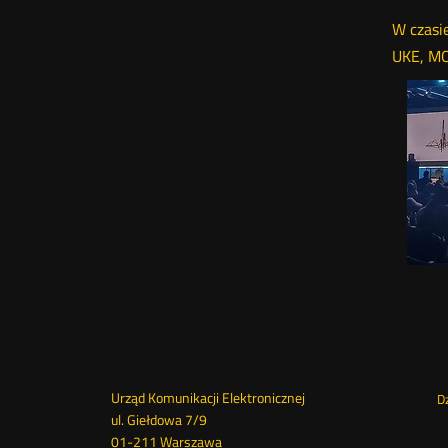
W czasie
UKE, MON
Dane
Me
Urząd Komunikacji Elektronicznej
D
ul. Giełdowa 7/9
01-211 Warszawa