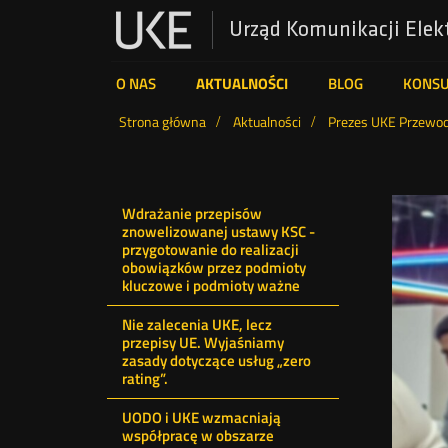
Urząd Komunikacji Elek
UKE
O NAS
AKTUALNOŚCI
BLOG
KONS
Wyszukiwarka
Strona główna
Aktualności
Prezes UKE Przewod
Menu
Wdrażanie przepisów
znowelizowanej ustawy KSC -
ostatnie
przygotowanie do realizacji
obowiązków przez podmioty
kluczowe i podmioty ważne
aktualności
Nie zalecenia UKE, lecz
przepisy UE. Wyjaśniamy
zasady dotyczące usług „zero
rating”.
UODO i UKE wzmacniają
współpracę w obszarze