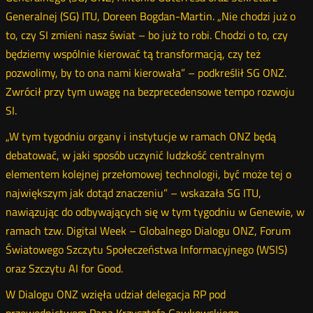
Generalnej (SG) ITU, Doreen Bogdan-Martin. „Nie chodzi już o
to, czy SI zmieni nasz świat – bo już to robi. Chodzi o to, czy
będziemy wspólnie kierować tą transformacją, czy też
pozwolimy, by to ona nami kierowała” – podkreślił SG ONZ.
Zwrócił przy tym uwagę na bezprecedensowe tempo rozwoju
SI.
„W tym tygodniu organy i instytucje w ramach ONZ będą
debatować, w jaki sposób uczynić ludzkość centralnym
elementem kolejnej przełomowej technologii, być może tej o
największym jak dotąd znaczeniu” – wskazała SG ITU,
nawiązując do odbywających się w tym tygodniu w Genewie, w
ramach tzw. Digital Week – Globalnego Dialogu ONZ, Forum
Światowego Szczytu Społeczeństwa Informacyjnego (WSIS)
oraz Szczytu AI for Good.
W Dialogu ONZ wzięła udział delegacja RP pod
przewodnictwem Pana Krzysztofa Gawkowskiego,