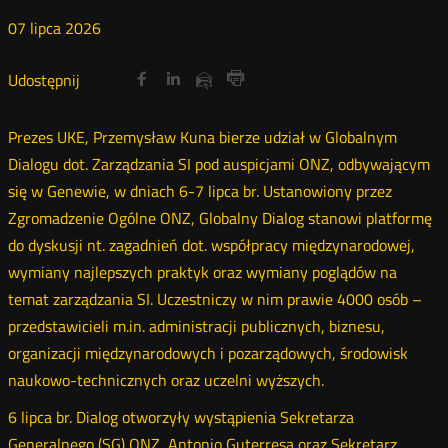
07
lipca
2026
Udostępnij
Udostępnij
Udostępnij
Otwórz
Otwórz
Otwórz
Udostępnij
Udostępnij
na
na
na
w
w
w
przez
Drukuj
portalu
portalu
portalu
nowym
nowym
nowym
e-
Prezes UKE, Przemysław Kuna bierze udział w Globalnym
oknie
oknie
oknie
Twitter
Facebook
Linkedin
mail
Dialogu dot. Zarządzania SI pod auspicjami ONZ, odbywającym
się w Genewie, w dniach 6-7 lipca br. Ustanowiony przez
Zgromadzenie Ogólne ONZ, Globalny Dialog stanowi platformę
do dyskusji nt. zagadnień dot. współpracy międzynarodowej,
wymiany najlepszych praktyk oraz wymiany poglądów na
temat zarządzania SI. Uczestniczy w nim prawie 4000 osób –
przedstawicieli m.in. administracji publicznych, biznesu,
organizacji międzynarodowych i pozarządowych, środowisk
naukowo-technicznych oraz uczelni wyższych.
6 lipca br. Dialog otworzyły wystąpienia Sekretarza
Generalnego (SG) ONZ, Antonio Guterresa oraz Sekretarz