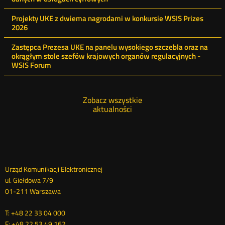
Projekty UKE z dwiema nagrodami w konkursie WSIS Prizes
2026
Zastępca Prezesa UKE na panelu wysokiego szczebla oraz na
okrągłym stole szefów krajowych organów regulacyjnych -
WSIS Forum
Zobacz wszystkie
aktualności
Dane
Urząd Komunikacji Elektronicznej
ul. Giełdowa 7/9
kontaktowe
01-211 Warszawa
T: +48 22 33 04 000
F: +48 22 53 49 162