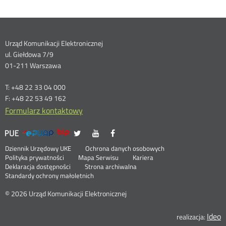
Dane
Urząd Komunikacji Elektronicznej
ul. Giełdowa 7/9
kontaktowe
01-211 Warszawa
T: +48 22 33 04 000
F: +48 22 53 49 162
Formularz kontaktowy
UKE
UKE
UKE
UKE
Otwórz
Otwórz
Otwórz
>
na
na
na
w
w
w
Menu
Serwisy
Otwórz
Social
Dziennik Urzędowy UKE
Ochrona danych osobowych
portalu
portalu
portalu
nowym
nowym
nowym
w
Otwórz
Polityka prywatności
Mapa Serwisu
Kariera
Media
Twitter
Youtube
Facebook
oknie
oknie
oknie
stopka
nowym
Otwórz
w
Deklaracja dostępności
Strona archiwalna
oknie
w
nowym
Standardy ochrony małoletnich
nowym
oknie
oknie
© 2026 Urząd Komunikacji Elektronicznej
Ideo
O
realizacja: