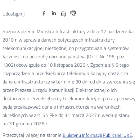
Udostępnij
Udostępnij
Udostępnij
Otwórz
Otwórz
Otwórz
Udostępnij
Udostępnij
na
na
na
w
w
w
przez
Drukuj
portalu
portalu
portalu
nowym
nowym
nowym
e-
Rozporządzenie Ministra Infrastruktury z dnia 12 października
oknie
oknie
oknie
Twitter
Facebook
Linkedin
mail
2010 r. w sprawie danych dotyczących infrastruktury
telekomunikacyjnej niezbędnej do przygotowania systemów
łączności na potrzeby obronne państwa (Dz.U. Nr 196, poz.
1302) obowiązuje do 10 listopada 2026 r. Zgodnie z § 6 tego
rozporządzenia przedsiębiorca telekomunikacyjny dostarcza
dane o infrastrukturze w terminie 30 dni od dnia zwrócenia się
przez Prezesa Urzędu Komunikacji Elektronicznej o ich
dostarczenie. Przedsiębiorcy telekomunikacyjni po raz pierwszy
będą przekazywać dane o infrastrukturze na warunkach
określonych w art. 54 Pke do 31 marca 2027 r. według stanu
na 31 grudnia 2026 r.
Przeczytaj więcej na stronie
.
Biuletynu Informacji Publicznej UKE