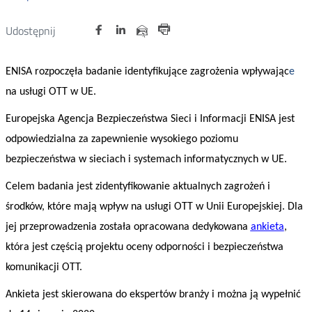
Udostępnij
Udostępnij
Udostępnij
Otwórz
Otwórz
Otwórz
Udostępnij
Udostępnij
na
na
na
w
w
w
przez
Drukuj
portalu
portalu
portalu
nowym
nowym
nowym
e-
ENISA rozpoczęła badanie identyfikujące zagrożenia wpływając
e
oknie
oknie
oknie
Twitter
Facebook
Linkedin
mail
na usługi OTT w UE.
Europejska Agencja Bezpieczeństwa Sieci i Informacji ENISA jest
odpowiedzialna za zapewnienie wysokiego poziomu
bezpieczeństwa w sieciach i systemach informatycznych w UE.
Celem badania jest zidentyfikowanie aktualnych zagrożeń
i
środków, które mają wpływ na usługi OTT w Unii Europejskiej. Dla
jej przeprowadzenia została opracowana dedykowana
ankieta
,
która jest częścią projektu oceny odporności i bezpieczeństwa
komunikacji OTT.
Ankieta jest skierowana do ekspertów branży i można ją wypełnić