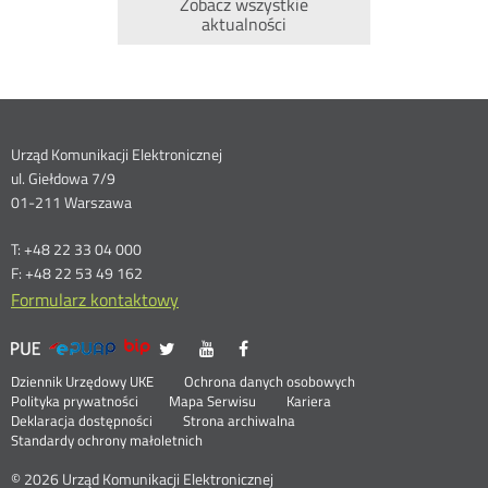
Zobacz wszystkie
aktualności
Dane
Urząd Komunikacji Elektronicznej
ul. Giełdowa 7/9
kontaktowe
01-211 Warszawa
T: +48 22 33 04 000
F: +48 22 53 49 162
Formularz kontaktowy
UKE
UKE
UKE
UKE
Otwórz
Otwórz
Otwórz
>
na
na
na
w
w
w
Menu
Serwisy
Otwórz
Social
Dziennik Urzędowy UKE
Ochrona danych osobowych
portalu
portalu
portalu
nowym
nowym
nowym
w
Otwórz
Polityka prywatności
Mapa Serwisu
Kariera
Media
Twitter
Youtube
Facebook
oknie
oknie
oknie
stopka
nowym
Otwórz
w
Deklaracja dostępności
Strona archiwalna
oknie
w
nowym
Standardy ochrony małoletnich
nowym
oknie
oknie
© 2026 Urząd Komunikacji Elektronicznej