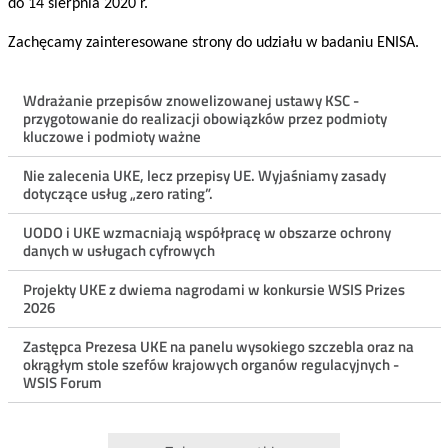
do 14 sierpnia 2020 r.
Zachęcamy zainteresowane strony do udziału w badaniu ENISA.
Menu
Wdrażanie przepisów znowelizowanej ustawy KSC -
przygotowanie do realizacji obowiązków przez podmioty
ostatnie
kluczowe i podmioty ważne
aktualności
Nie zalecenia UKE, lecz przepisy UE. Wyjaśniamy zasady
dotyczące usług „zero rating”.
UODO i UKE wzmacniają współpracę w obszarze ochrony
danych w usługach cyfrowych
Projekty UKE z dwiema nagrodami w konkursie WSIS Prizes
2026
Zastępca Prezesa UKE na panelu wysokiego szczebla oraz na
okrągłym stole szefów krajowych organów regulacyjnych -
WSIS Forum