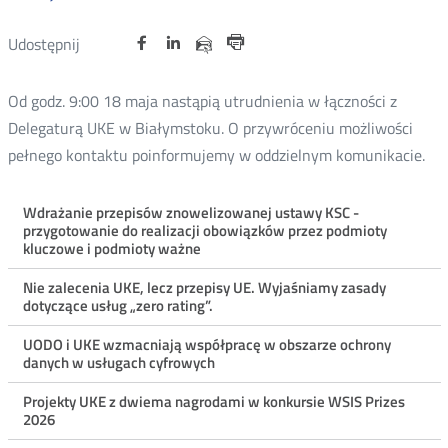
Udostępnij
Udostępnij
Udostępnij
Otwórz
Otwórz
Otwórz
Udostępnij
Udostępnij
na
na
na
w
w
w
przez
Drukuj
portalu
portalu
portalu
nowym
nowym
nowym
e-
Od godz. 9:00 18 maja nastąpią utrudnienia w łączności z
oknie
oknie
oknie
Twitter
Facebook
Linkedin
mail
Delegaturą UKE w Białymstoku. O przywróceniu możliwości
pełnego kontaktu poinformujemy w oddzielnym komunikacie.
Menu
Wdrażanie przepisów znowelizowanej ustawy KSC -
przygotowanie do realizacji obowiązków przez podmioty
ostatnie
kluczowe i podmioty ważne
aktualności
Nie zalecenia UKE, lecz przepisy UE. Wyjaśniamy zasady
dotyczące usług „zero rating”.
UODO i UKE wzmacniają współpracę w obszarze ochrony
danych w usługach cyfrowych
Projekty UKE z dwiema nagrodami w konkursie WSIS Prizes
2026