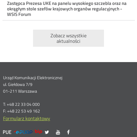
Zastępca Prezesa UKE na panelu wysokiego szczebla oraz na
okrągłym stole szefów krajowych organów regulacyjnych -
WSIS Forum
Zobacz wszystkie
aktualności
Dane
Urząd Komunikacji Elektronicznej
ul. Giełdowa 7/9
kontaktowe
01-211 Warszawa
T: +48 22 33 04 000
F: +48 22 53 49 162
Formularz kontaktowy
UKE
UKE
UKE
UKE
Otwórz
Otwórz
Otwórz