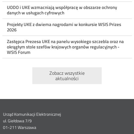
UODO i UKE wzmacniają współpracę w obszarze ochrony
danych w usługach cyfrowych
Projekty UKE z dwiema nagrodami w konkursie WSIS Prizes
2026
Zastępca Prezesa UKE na panelu wysokiego szczebla oraz na
okrągłym stole szefów krajowych organów regulacyjnych -
WSIS Forum
Zobacz wszystkie
aktualności
Dane
Urząd Komunikacji Elektronicznej
ul. Giełdowa 7/9
kontaktowe
01-211 Warszawa