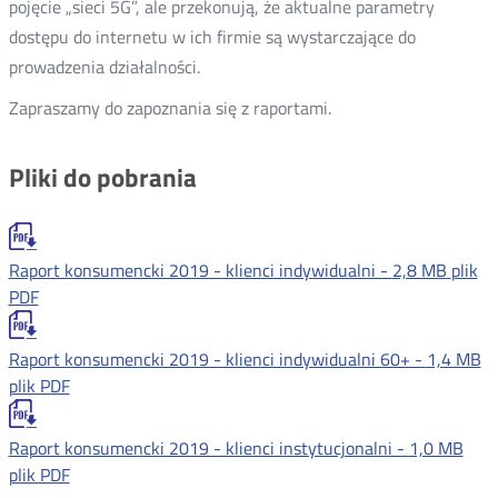
pojęcie „sieci 5G”, ale przekonują, że aktualne parametry
dostępu do internetu w ich firmie są wystarczające do
prowadzenia działalności.
Zapraszamy do zapoznania się z raportami.
Pliki do pobrania
Raport konsumencki 2019 - klienci indywidualni -
2,8 MB
plik
PDF
Raport konsumencki 2019 - klienci indywidualni 60+ -
1,4 MB
plik PDF
Raport konsumencki 2019 - klienci instytucjonalni -
1,0 MB
plik PDF