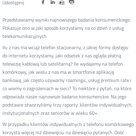
Udostępnij
Udostępnij
Udostępnij
Otwórz
Otwórz
Otwórz
Udostępnij
Udostępnij
na
na
na
w
w
w
przez
Drukuj
portalu
portalu
portalu
nowym
nowym
nowym
e-
Przedstawiamy wyniki najnowszego badania konsumenckiego.
oknie
oknie
oknie
Twitter
Facebook
Linkedin
mail
Pokazuje ono w jaki sposób korzystamy na co dzień z usług
telekomunikacyjnych.
Ilu z nas ma wciąż telefon stacjonarny, z jakiej formy dostępu
do internetu korzystamy, jaki odsetek z nas ogląda płatną
telewizję kablową lub satelitarną? Ile wydajemy na telefon
komórkowy, jak wielu z nas ma w smartfonie aplikację
bankową, jak często używamy roamingu, usług premium rate i
co wiemy o zagrożeniach w sieci? To niektóre z pytań, na które
odpowiada nasze najnowsze badanie konsumenckie. Na jego
podstawie stworzyliśmy trzy raporty: klientów indywidualnych,
instytucjonalnych oraz seniorów w wieku 60+.
W przypadku klientów indywidualnych z telefonu komórkowego
korzysta więcej niż dziewięciu na dziesięciu pytanych. Dość