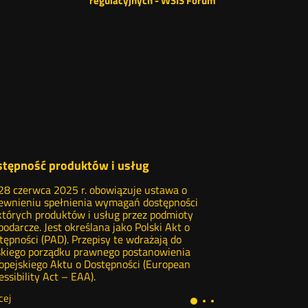
regulacyjnych - WSIS Forum
stępność produktów i usług
28 czerwca 2025 r. obowiązuje ustawa o
ewnieniu spełnienia wymagań dostępności
których produktów i usług przez podmioty
podarcze. Jest określana jako Polski Akt o
tępności (PAD). Przepisy te wdrażają do
skiego porządku prawnego postanowienia
opejskiego Aktu o Dostępności (European
essibility Act – EAA).
Dostępność
cej