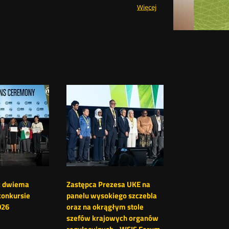
Statystyki
Więcej
przenoszenia
numerów
w
II
kwartale
2026
roku
z dwiema
Zastępca Prezesa UKE na
konkursie
panelu wysokiego szczebla
026
oraz na okrągłym stole
szefów krajowych organów