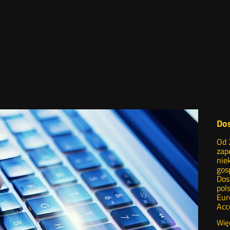
Do
Od 
zap
nie
gos
Dos
pol
Eur
Acc
Wię