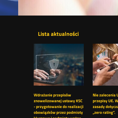
Samorejestracja
operatorów
pocztowych
w
Lista aktualności
Wykazie
Aktualności
podmiotów
kluczowych
podmiotów
ważnych
KSC
Wdrażanie przepisów
Nie zalecenia 
znowelizowanej ustawy KSC
przepisy UE. 
- przygotowanie do realizacji
zasady dotycz
obowiązków przez podmioty
„zero rating”.