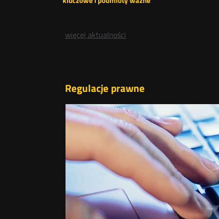
kluczowe i podmioty ważne
więcej aktualności
Regulacje prawne
 komunikacji
Ustawa o
ektronicznej.
bliczny może
adomości
 usług SMS
 przez
icznej.