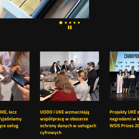
Pokaż
Pokaż
Pokaż
Pokaż
Pokaż
wstrzymaj
slajd
slajd
slajd
slajd
slajd
animację
1
2
3
4
5
slajdera
UKE, lecz
UODO i UKE wzmacniają
Projekty UKE 
Wyjaśniamy
współpracę w obszarze
nagrodami w 
ące usług
ochrony danych w usługach
WSIS Prizes 2
cyfrowych