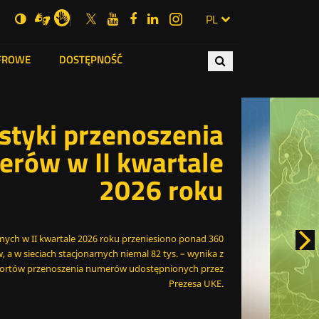
Informacje
Otwórz
Wersja
UKE
UKE
UKE
UKE
UKE
ZMIEŃ
Otwórz
Otwórz
Otwórz
Otwórz
Otwórz
PL
Dla
Otwórz
w
w
niesłyszących
o
w
na
na
na
na
na
JĘZYK
za
ajwiększa
w
w
w
w
w
PRZEŁĄC
nowym
polskim
nowym
standardowym
portalu
portalu
portalu
portalu
portalu
ka
cionka
nowym
nowym
nowym
nowym
nowym
oknie
języku
oknie
kontraście
X.com
Youtube
Facebook
LinkedIn
Instagram
oknie
oknie
oknie
oknie
oknie
YFROWE
DOSTĘPNOŚĆ
JĘZYKÓW
Wyszukiwana
migowym
Wyszukaj
fraza
styki przenoszenia
rów w II kwartale
2026 roku
nych w II kwartale 2026 roku przeniesiono ponad 360
Na
 a w sieciach stacjonarnych niemal 82 tys. – wynika z
sl
ortów przenoszenia numerów udostępnionych przez
Prezesa UKE.