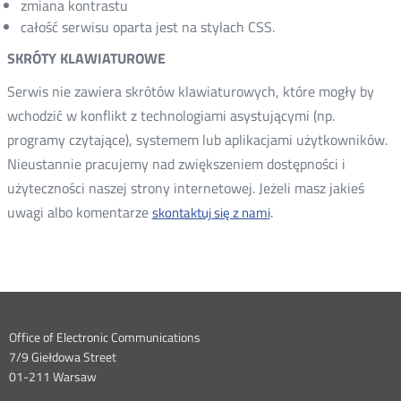
zmiana kontrastu
całość serwisu oparta jest na stylach CSS.
SKRÓTY KLAWIATUROWE
Serwis nie zawiera skrótów klawiaturowych, które mogły by
wchodzić w konflikt z technologiami asystującymi (np.
programy czytające), systemem lub aplikacjami użytkowników.
Nieustannie pracujemy nad zwiększeniem dostępności i
użyteczności naszej strony internetowej. Jeżeli masz jakieś
uwagi albo komentarze
.
skontaktuj się z nami
Dane
Office of Electronic Communications
7/9 Giełdowa Street
kontaktowe
01-211 Warsaw